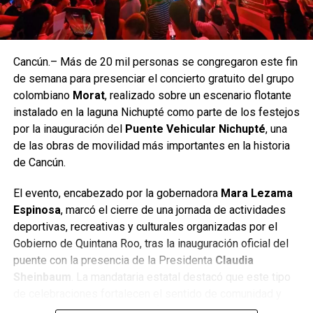
La gira mundial 2026‑2027 contempla más de 70
presentaciones en Asia, América y Europa. Tras su paso
por México, BTS continuará con conciertos programados
en Estados Unidos, Canadá, Brasil, Japón, Corea del Sur,
Cancún.– Más de 20 mil personas se congregaron este fin
Alemania, Francia y Reino Unido, entre otros países. La
de semana para presenciar el concierto gratuito del grupo
agencia del grupo confirmó que se evalúan nuevas fechas
colombiano
Morat
, realizado sobre un escenario flotante
para 2027 debido a la alta demanda registrada en diversas
instalado en la laguna Nichupté como parte de los festejos
ciudades.
por la inauguración del
Puente Vehicular Nichupté
, una
de las obras de movilidad más importantes en la historia
Con este regreso, BTS reafirma su impacto cultural y su
de Cancún.
capacidad para movilizar audiencias globales,
consolidándose como uno de los fenómenos musicales
El evento, encabezado por la gobernadora
Mara Lezama
más influyentes de la última década. Su presencia en
Espinosa
, marcó el cierre de una jornada de actividades
México dejó una huella significativa tanto para los
deportivas, recreativas y culturales organizadas por el
seguidores como para la industria del entretenimiento.
Gobierno de Quintana Roo, tras la inauguración oficial del
puente con la presencia de la Presidenta
Claudia
Fuente: 5to Poder Agencia de Noticias.
Sheinbaum
. La mandataria estatal destacó que este tipo
de celebraciones fortalecen el sentido de comunidad y
permiten que las familias disfruten de espacios seguros y