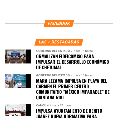
FACEBOOK
LAS + DESTACADAS
GOBIERNO DEL ESTADO
hace 18 horas
ORMALIZAN FIDEICOMISO PARA
Recibe las noticias al instante
IMPULSAR EL DESARROLLO ECONÓMICO
DE CHETUMAL
Únete al canal oficial de WhatsApp de
GOBIERNO DEL ESTADO
hace 15 horas
Quinto Poder
y recibe las noticias más
MARA LEZAMA IMPULSA EN PLAYA DEL
importantes de Quintana Roo directamente
CARMEN EL PRIMER CENTRO
en tu teléfono.
COMUNITARIO “MÉXICO IMPARABLE” DE
QUINTANA ROO
Unirme al canal de WhatsApp
CANCÚN
hace 17 horas
IMPULSA AYUNTAMIENTO DE BENITO
JUÁREZ NUEVA NORMATIVA PARA