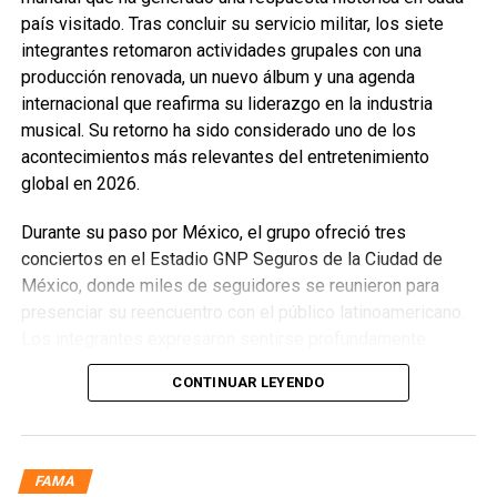
país visitado. Tras concluir su servicio militar, los siete
integrantes retomaron actividades grupales con una
producción renovada, un nuevo álbum y una agenda
internacional que reafirma su liderazgo en la industria
musical. Su retorno ha sido considerado uno de los
acontecimientos más relevantes del entretenimiento
global en 2026.
Durante su paso por México, el grupo ofreció tres
conciertos en el Estadio GNP Seguros de la Ciudad de
México, donde miles de seguidores se reunieron para
presenciar su reencuentro con el público latinoamericano.
Los integrantes expresaron sentirse profundamente
conmovidos por la energía, la entrega y la calidez del
CONTINUAR LEYENDO
público mexicano, destacando que el país mantiene una
conexión especial con la agrupación desde sus primeras
visitas. Señalaron que México representa una de las
audiencias más apasionadas y que su regreso superó
FAMA