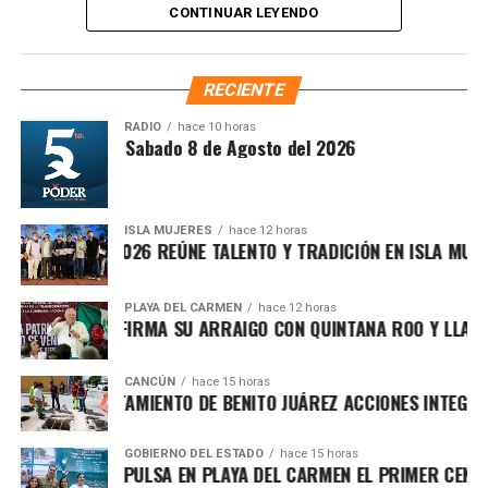
CONTINUAR LEYENDO
de calidad.
RECIENTE
RADIO
hace 10 horas
ntesis Matutina Sabado 8 de Agosto del 2026
ISLA MUJERES
hace 12 horas
CHE ISLEÑO 2026 REÚNE TALENTO Y TRADICIÓN EN ISLA MUJERE
Recibe las noticias al instante
PLAYA DEL CARMEN
hace 12 horas
 MARÍN REAFIRMA SU ARRAIGO CON QUINTANA ROO Y LLAMA A
Únete al canal oficial de WhatsApp de
Morat, una de las agrupaciones latinoamericanas más
Quinto Poder
y recibe las noticias más
CANCÚN
hace 15 horas
influyentes del pop-folk contemporáneo, interpretó sus
ALECE AYUNTAMIENTO DE BENITO JUÁREZ ACCIONES INTEGRALE
importantes de Quintana Roo directamente
temas más reconocidos ante un público que abarrotó la
en tu teléfono.
zona del puente. Canciones como “Cómo te atreves”,
GOBIERNO DEL ESTADO
hace 15 horas
 LEZAMA IMPULSA EN PLAYA DEL CARMEN EL PRIMER CENTRO 
“Besos en guerra”, “Amor con hielo”, “Cuando nadie ve”, “No
Unirme al canal de WhatsApp