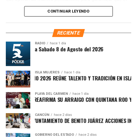
movilidad, conectividad y desarrollo turístico.
agua pluvial fluya de forma adecuada. “Ya hemos
CONTINUAR LEYENDO
desazolvado y profundizado alrededor de 345 pozos de
Fuente: 5to Poder Agencia de Noticias
absorción y creado otros 100 nuevos sistemas pluviables,
con ayuda de la maquinaria del pueblo”, afirmó Chacón
RECIENTE
Méndez al supervisar las labores.
RADIO
hace 1 día
íntesis Matutina Sabado 8 de Agosto del 2026
ISLA MUJERES
hace 1 día
CEVICHE ISLEÑO 2026 REÚNE TALENTO Y TRADICIÓN EN ISLA MU
PLAYA DEL CARMEN
hace 1 día
RAFA MARÍN REAFIRMA SU ARRAIGO CON QUINTANA ROO Y LLA
CANCÚN
hace 2 días
FORTALECE AYUNTAMIENTO DE BENITO JUÁREZ ACCIONES INTEG
Recibe las noticias al instante
GOBIERNO DEL ESTADO
hace 2 días