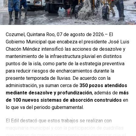
cozumeleñas.
Cozumel, Quintana Roo, 07 de agosto de 2026.– El
Gobierno Municipal que encabeza el presidente José Luis
Chacón Méndez intensificó las acciones de desazolve y
mantenimiento de la infraestructura pluvial en distintos
puntos de la isla, como parte de la estrategia preventiva
para reducir riesgos de encharcamientos durante la
presente temporada de lluvias. De acuerdo con la
administración, ya suman cerca de
350 pozos atendidos
mediante desazolve y profundización
, además de
más
El Gobierno Municipal reafirmó su compromiso de seguir
de 100 nuevos sistemas de absorción construidos
en
fortaleciendo la promoción del destino y de trabajar de
lo que va del periodo gubernamental.
manera conjunta con autoridades estatales, federales y el
sector privado, con el objetivo de consolidar a Cozumel
El Edil destacó que estos trabajos se realizan con
como uno de los destinos más importantes de México y
maquinaria municipal y con la participación de cuadrillas
el Caribe, manteniendo un crecimiento sostenido en
que operan de manera permanente para garantizar que el