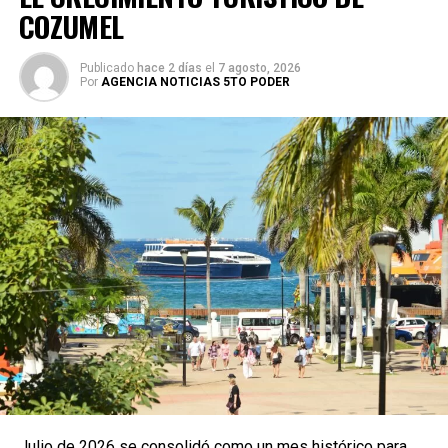
COZUMEL
Publicado
hace 2 días
el
7 agosto, 2026
Por
AGENCIA NOTICIAS 5TO PODER
Julio de 2026 se consolidó como un mes histórico para