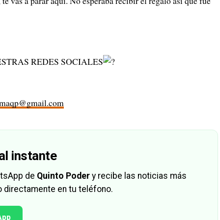
, te vas a parar aquí. No esperaba recibir el regalo así que fue
STRAS REDES SOCIALES
rmaqp@gmail.com
al instante
hatsApp de
Quinto Poder
y recibe las noticias más
 directamente en tu teléfono.
App