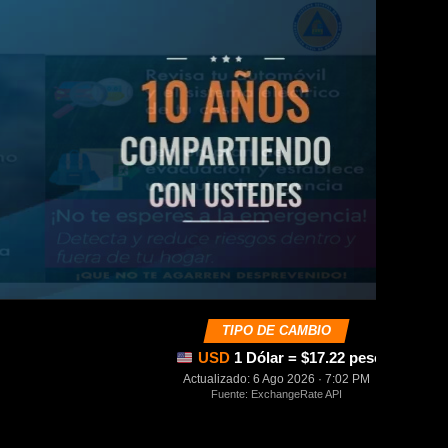
TIPO DE CAMBIO
USD
1 Dólar = $17.22 pesos mexica
Actualizado: 6 Ago 2026 · 7:02 PM
Fuente: ExchangeRate API