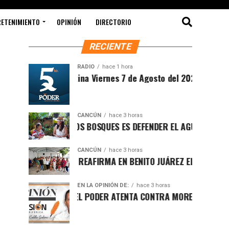
RETENIMIENTO
OPINIÓN
DIRECTORIO
RECIENTE
RADIO
hace 1 hora
Sintesis Matutina Viernes 7 de Agosto del 2026
CANCÚN
hace 3 horas
PROTEGER LOS BOSQUES ES DEFENDER EL AGUA Y EL FUTURO 
CANCÚN
hace 3 horas
RAFA MARÍN REAFIRMA EN BENITO JUÁREZ EL LLAMADO A DEF
EN LA OPINIÓN DE:
hace 3 horas
LUCHA POR EL PODER ATENTA CONTRA MORENA EN Q.ROO