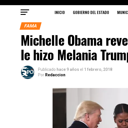
INICIO
GOBIERNO DEL ESTADO
MUNIC
FAMA
Michelle Obama revel
le hizo Melania Trum
Publicado
hace 9 años
el
1 febrero, 2018
Por
Redaccion