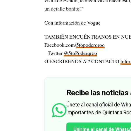
visita de Estado, te dicen vas a hacer esto
un detalle bonito.”
Con información de Vogue
TAMBIÉN ENCUÉNTRANOS EN NUE
Facebook.com/
5topoderqroo
Twitter
@5toPoderqroo
O ESCRÍBENOS A ? CONTACTO
info
Recibe las noticias 
Únete al canal oficial de W
importantes de Quintana Roo
Unirme al canal de Whats