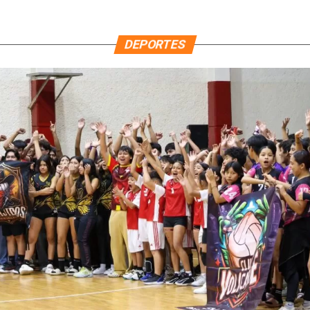
DEPORTES
MARA LEZ
ATLETAS
QUINTAN
ALO’OB 2026” EN CHETUMAL
REPRESE