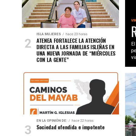
VI
BRIGADAS REFU
ISLA MUJERES
hace 23 horas
ATENEA FORTALECE LA ATENCIÓN
El
DIRECTA A LAS FAMILIAS ISLEÑAS EN
pe
UNA NUEVA JORNADA DE “MIÉRCOLES
vi
CON LA GENTE”
EN LA OPINIÓN DE:
hace 22 horas
Sociedad ofendida e impotente