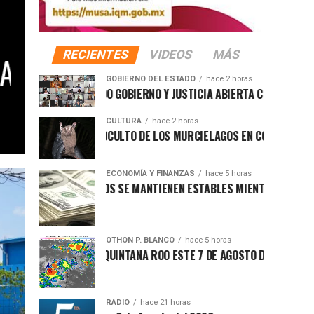
RECIENTES
VIDEOS
MÁS
ENER CALLES TRANSITABLES Y
GOBIERNO DEL ESTADO
hace 2 horas
 QUINTANA ROO GOBIERNO Y JUSTICIA ABIERTA CON CAPACITACIÓN 
CULTURA
hace 2 horas
RE EL MUNDO OCULTO DE LOS MURCIÉLAGOS EN COZUMEL
ECONOMÍA Y FINANZAS
hace 5 horas
S FINANCIEROS SE MANTIENEN ESTABLES MIENTRAS EL DÓLAR MODER
OTHON P. BLANCO
hace 5 horas
OFOCANTE EN QUINTANA ROO ESTE 7 DE AGOSTO DE 2026
RADIO
hace 21 horas