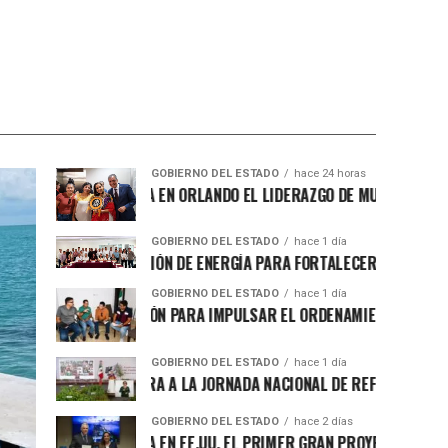
GOBIERNO DEL ESTADO
hace 24 horas
ZAMA RESPALDA EN ORLANDO EL LIDERAZGO DE MUJERES MEXICANA
GOBIERNO DEL ESTADO
hace 1 día
 SEMA LA COMISIÓN DE ENERGÍA PARA FORTALECER LA TRANSICIÓN E
GOBIERNO DEL ESTADO
hace 1 día
AN COORDINACIÓN PARA IMPULSAR EL ORDENAMIENTO TERRITORIAL
RECHOS HUMANOS
GOBIERNO DEL ESTADO
hace 1 día
A ROO SE INTEGRA A LA JORNADA NACIONAL DE REFORESTACIÓN 202
GOBIERNO DEL ESTADO
hace 2 días
ZAMA CONCRETA EN EE.UU. EL PRIMER GRAN PROYECTO DE NEARSHOR