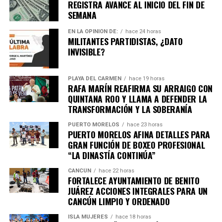
REGISTRA AVANCE AL INICIO DEL FIN DE
primeros pobladores de la Isla fueron familias que
SEMANA
llegaron del centro del territorio pues huían de la influencia
de la Guerra Social Maya que inició en 1847; tres años
EN LA OPINIÓN DE:
hace 24 horas
MILITANTES PARTIDISTAS, ¿DATO
después, un 17 de agosto de 1850, las primeras personas
INVISIBLE?
cruzaban el canal de la zona continental hacia la isla, con el
sueño de no ser alcanzados por este conflicto. Al mismo
tiempo, otras familias decidieron irse a Holbox por el
PLAYA DEL CARMEN
hace 19 horas
RAFA MARÍN REAFIRMA SU ARRAIGO CON
mismo motivo; desde entonces, la relación familiar que
QUINTANA ROO Y LLAMA A DEFENDER LA
existe entre ambas ínsulas, es de cercanía.
TRANSFORMACIÓN Y LA SOBERANÍA
Debo destacar, que, en estos cinco años del gobierno de
PUERTO MORELOS
hace 23 horas
Atenea Gómez Ricalde, la transformación de Isla Mujeres
PUERTO MORELOS AFINA DETALLES PARA
es una realidad. Al tiempo…
GRAN FUNCIÓN DE BOXEO PROFESIONAL
“LA DINASTÍA CONTINÚA”
CANCÚN
hace 22 horas
FORTALECE AYUNTAMIENTO DE BENITO
JUÁREZ ACCIONES INTEGRALES PARA UN
Recibe las noticias al instante
CANCÚN LIMPIO Y ORDENADO
Únete al canal oficial de WhatsApp de
ISLA MUJERES
hace 18 horas