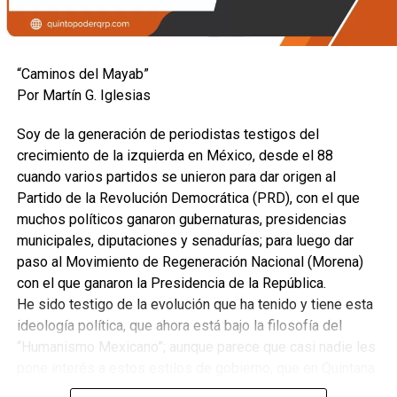
es sinónimo de votos, aunque sí podría reflejar cierta
fortaleza, sin embargo, la falta de vida democrática interna
de todos los partidos es parte de sus debilidades, de
“Caminos del Mayab”
todos sin excepción.
Por Martín G. Iglesias
El proceso ordinario de actualización en curso concluye el
Soy de la generación de periodistas testigos del
31 de agosto de 2026, fecha en que la sociedad conocerá
crecimiento de la izquierda en México, desde el 88
el número de afiliados de cada partido. Incluso los
cuando varios partidos se unieron para dar origen al
militantes podrán conocer este dato que las dirigencias
Partido de la Revolución Democrática (PRD), con el que
partidistas han mantenido “invisible”.
muchos políticos ganaron gubernaturas, presidencias
municipales, diputaciones y senadurías; para luego dar
Una vez que concluyen las revisiones, bajas, altas e
paso al Movimiento de Regeneración Nacional (Morena)
impugnaciones ante el Tribunal Electoral, el Consejo
con el que ganaron la Presidencia de la República.
General del INE aprueba la versión definitiva consolidada
He sido testigo de la evolución que ha tenido y tiene esta
hacia el último trimestre de 2026 / enero de 2027, previo
ideología política, que ahora está bajo la filosofía del
al arranque formal de las precampañas del Proceso
“Humanismo Mexicano”; aunque parece que casi nadie les
Electoral Federal 2026-2027.
pone interés a estos estilos de gobierno, que en Quintana
Roo hasta el 2016 fueron de centro-izquierda, para luego
Para las elecciones de 2024 los partidos políticos