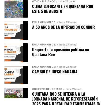
Fuente: 5to Poder Agencia de Noticias
OTHON P. BLANCO
hace 23 horas
CLIMA SOFOCANTE EN QUINTANA ROO
ESTE 5 DE AGOSTO
EN LA OPINIÓN DE:
hace 23 horas
A 50 AÑOS DE LA OPERACIÓN CONDOR
EN LA OPINIÓN DE:
hace 23 horas
Despierta la oposición política en
Quintana Roo
EN LA OPINIÓN DE:
hace 23 horas
CAMBIO DE JUEGO NARANJA
GOBIERNO DEL ESTADO
hace 2 horas
QUINTANA ROO SE INTEGRA A LA
Recibe las noticias al instante
JORNADA NACIONAL DE REFORESTACIÓN
2026 PARA RESTAURAR ECOSISTEMAS EN