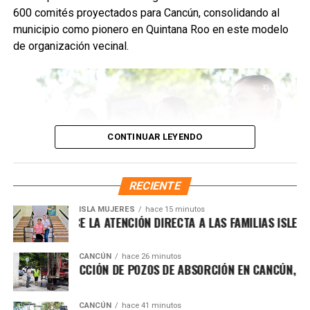
disposición de muebles, electrodomésticos y llantas.
600 comités proyectados para Cancún, consolidando al
municipio como pionero en Quintana Roo en este modelo
Fuente: 5to Poder Agencia de Noticias
de organización vecinal.
CONTINUAR LEYENDO
RECIENTE
ISLA MUJERES
hace 15 minutos
A FORTALECE LA ATENCIÓN DIRECTA A LAS FAMILIAS ISLEÑAS 
CANCÚN
hace 26 minutos
ZA CONSTRUCCIÓN DE POZOS DE ABSORCIÓN EN CANCÚN, EN TI
Desde su implementación, los comités han permitido que
las y los habitantes gestionen mejoras en temas
Recibe las noticias al instante
prioritarios como
servicios públicos
,
seguridad
, gestión
CANCÚN
hace 41 minutos