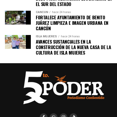
Únete al canal oficial de WhatsApp de
EL SUR DEL ESTADO
Quinto Poder
y recibe las noticias más
CANCÚN
hace 24 horas
importantes de Quintana Roo directamente
FORTALECE AYUNTAMIENTO DE BENITO
en tu teléfono.
JUÁREZ LIMPIEZA E IMAGEN URBANA EN
CANCÚN
Unirme al canal de WhatsApp
ISLA MUJERES
hace 24 horas
AVANCES SUSTANCIALES EN LA
CONSTRUCCIÓN DE LA NUEVA CASA DE LA
CULTURA DE ISLA MUJERES