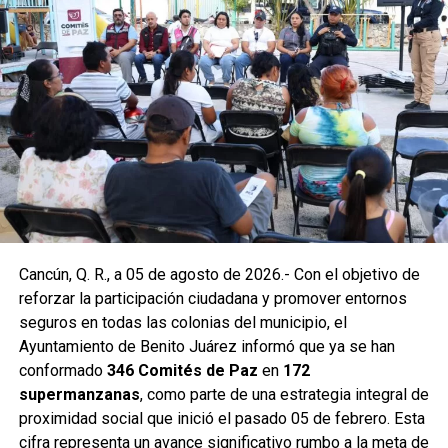
En la Supermanzana 200 se edificaron dos pozos sobre la
avenida Hacienda de Chunchucmil, mientras que en la
Supermanzana 201 se construyó uno más en la
intersección de las avenidas Hacienda de Chunchucmil y
Hacienda de la Ciénega. Estas acciones forman parte de
un programa mayor que incluye trabajos en las
supermanzanas 93, 94, 95, 96, 99, 100, 101, 102, 105, 251,
255 y 517.
Como parte de las labores permanentes de prevención,
Cancún, Q. R., a 05 de agosto de 2026.- Con el objetivo de
también se realizaron desazolves en pozos de absorción
reforzar la participación ciudadana y promover entornos
de las supermanzanas 213 y 235, donde personal de
seguros en todas las colonias del municipio, el
Servicios Públicos retiró basura vegetal, tierra y otros
Ayuntamiento de Benito Juárez informó que ya se han
desechos que obstruyen el flujo pluvial. En la
conformado
346 Comités de Paz
en
172
Supermanzana 235 se complementó la jornada con una
supermanzanas
, como parte de una estrategia integral de
brigada de descacharrización para evitar la formación de
proximidad social que inició el pasado 05 de febrero. Esta
basureros clandestinos y promover la correcta
cifra representa un avance significativo rumbo a la meta de