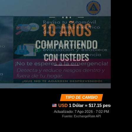
TIPO DE CAMBIO
USD
1 Dólar = $17.15 pesos mexica
Actualizado: 7 Ago 2026 · 7:02 PM
Fuente: ExchangeRate API