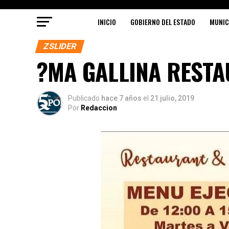
INICIO
GOBIERNO DEL ESTADO
MUNIC
ZSLIDER
?MA GALLINA RESTA
Publicado
hace 7 años
el
21 julio, 2019
Por
Redaccion