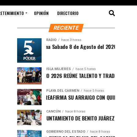
RETENIMIENTO
OPINIÓN
DIRECTORIO
RECIENTE
RADIO
hace 3 horas
Síntesis Matutina Sabado 8 de Agosto del 2026
ISLA MUJERES
hace 5 horas
CEVICHE ISLEÑO 2026 REÚNE TALENTO Y TRADICIÓN EN ISLA M
PLAYA DEL CARMEN
hace 5 horas
RAFA MARÍN REAFIRMA SU ARRAIGO CON QUINTANA ROO Y LL
CANCÚN
hace 8 horas
FORTALECE AYUNTAMIENTO DE BENITO JUÁREZ ACCIONES INTE
GOBIERNO DEL ESTADO
hace 8 horas