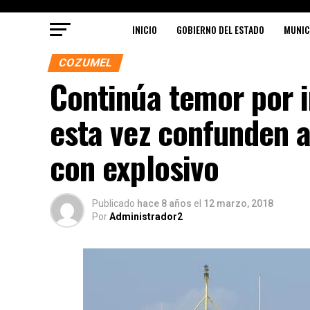
INICIO
GOBIERNO DEL ESTADO
MUNIC
COZUMEL
Continúa temor por 
esta vez confunden 
con explosivo
Publicado
hace 8 años
el
12 marzo, 2018
Por
Administrador2