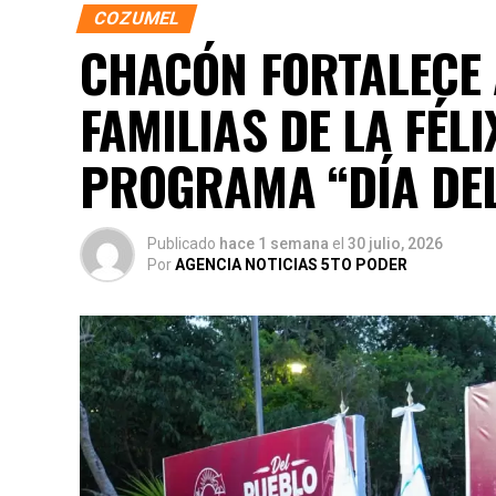
COZUMEL
CHACÓN FORTALECE 
FAMILIAS DE LA FÉL
PROGRAMA “DÍA DE
Publicado
hace 1 semana
el
30 julio, 2026
Por
AGENCIA NOTICIAS 5TO PODER