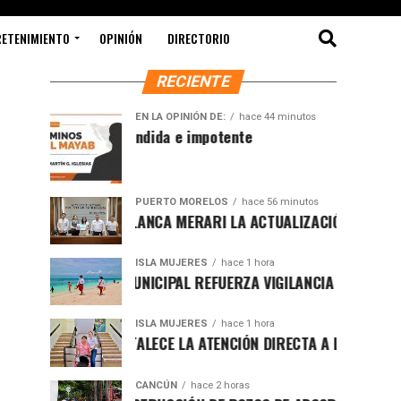
RETENIMIENTO
OPINIÓN
DIRECTORIO
RECIENTE
EN LA OPINIÓN DE:
hace 44 minutos
Sociedad ofendida e impotente
PUERTO MORELOS
hace 56 minutos
PRESENTA BLANCA MERARI LA ACTUALIZACIÓN DEL ATLAS DE
ISLA MUJERES
hace 1 hora
GOBIERNO MUNICIPAL REFUERZA VIGILANCIA CON GUARDAVID
ISLA MUJERES
hace 1 hora
ATENEA FORTALECE LA ATENCIÓN DIRECTA A LAS FAMILIAS IS
CANCÚN
hace 2 horas