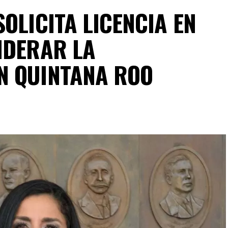
OLICITA LICENCIA EN
IDERAR LA
N QUINTANA ROO
Segura centró su agenda legislativa en iniciativas
mico, la sustentabilidad turística y la equidad
ra actual exige priorizar la organización