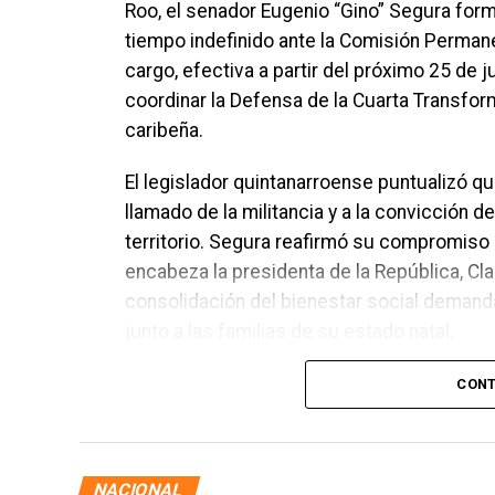
Roo, el senador Eugenio “Gino” Segura form
tiempo indefinido ante la Comisión Permane
cargo, efectiva a partir del próximo 25 de j
coordinar la Defensa de la Cuarta Transform
caribeña.
El legislador quintanarroense puntualizó q
llamado de la militancia y a la convicción 
territorio. Segura reafirmó su compromiso 
encabeza la presidenta de la República, C
consolidación del bienestar social deman
junto a las familias de su estado natal.
CONT
NACIONAL