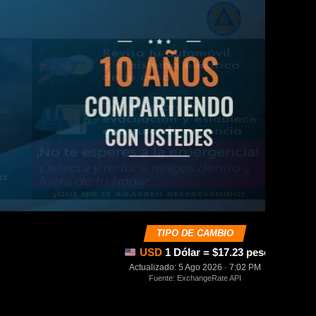
TIPO DE CAMBIO
USD
1 Dólar = $17.23 pesos mexica
Actualizado: 5 Ago 2026 · 7:02 PM
Fuente: ExchangeRate API