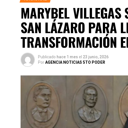
MARYBEL VILLEGAS S
SAN LÁZARO PARA L
TRANSFORMACIÓN E
Publicado
hace 1 mes
el
23 junio, 2026
Por
AGENCIA NOTICIAS 5TO PODER
Durante su encargo en la Cámara Alta, Gino 
orientadas a robustecer el desarrollo econó
social. Sin embargo, enfatizó que la coyuntu