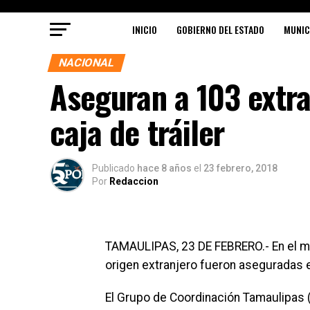
INICIO
GOBIERNO DEL ESTADO
MUNIC
NACIONAL
Aseguran a 103 extra
caja de tráiler
Publicado
hace 8 años
el
23 febrero, 2018
Por
Redaccion
TAMAULIPAS, 23 DE FEBRERO.- En el m
origen extranjero fueron aseguradas en 
El Grupo de Coordinación Tamaulipas 