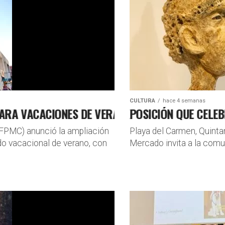
I
A
CULTURA
hace 4 semanas
 VACACIONES DE VERANO
ESTELA, LA EXPOSICIÓN QUE CELEBRA 
M
FPMC) anunció la ampliación
Playa del Carmen, Quintan
odo vacacional de verano, con
Mercado invita a la comuni
S
P