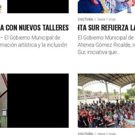
CULTURA
hace 1 mes
ON NUEVOS TALLERES GRATUITOS PARA TODA LA
MAGIA EN PUNTA SUR REFUERZA LA IDE
.— El Gobierno Municipal de
El Gobierno Municipal de
ación artística y la inclusión
Atenea Gómez Ricalde, r
Sur, iniciativa que...
CULTURA
hace 1 mes