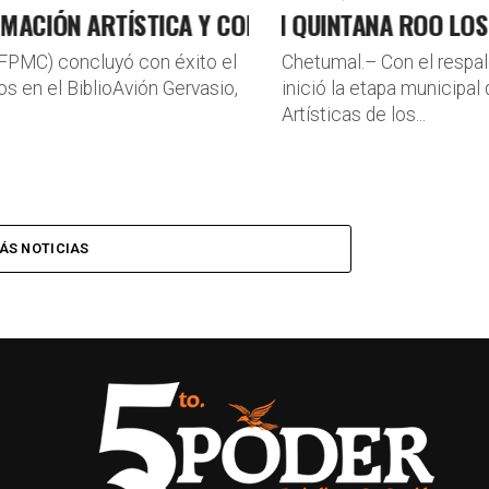
IÓN ARTÍSTICA Y COMUNITARIA EN COZUMEL
ARRANCAN EN QUINTANA ROO LOS JUE
FPMC) concluyó con éxito el
Chetumal.– Con el respa
os en el BiblioAvión Gervasio,
inició la etapa municipal
Artísticas de los...
ÁS NOTICIAS