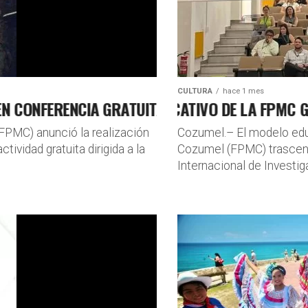
R
L
CULTURA
hace 1 mes
ONFERENCIA GRATUITA DE LA FPMC
MODELO EDUCATIVO DE LA FPMC GENE
PMC) anunció la realización
Cozumel.– El modelo edu
H
tividad gratuita dirigida a la
Cozumel (FPMC) trascendi
Internacional de Investiga
G
B