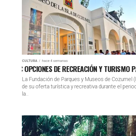
CULTURA
hace 4 semanas
PMC OPCIONES DE RECREACIÓN Y TURISMO PARA
La Fundación de Parques y Museos de Cozumel (
de su oferta turística y recreativa durante el peri
la...