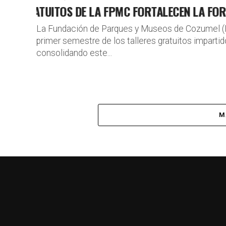
 GRATUITOS DE LA FPMC FORTALECEN LA FORMAC
La Fundación de Parques y Museos de Cozumel (
primer semestre de los talleres gratuitos impartid
consolidando este...
M