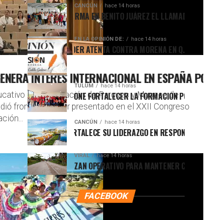
CANCÚN
hace 14 horas
AFA MARÍN REAFIRMA EN BENITO JUÁREZ EL LLAMADO A DEFENDER L
EN LA OPINIÓN DE:
hace 14 horas
UCHA POR EL PODER ATENTA CONTRA MORENA EN Q.ROO
RA INTERÉS INTERNACIONAL EN ESPAÑA POR SUS
TULUM
hace 14 horas
cativo de la Fundación de Parques y Museos de
UGO ALDAY PROPONE FORTALECER LA FORMACIÓN POLÍTICA CON ENFO
ó fronteras al ser presentado en el XXII Congreso
ción...
CANCÚN
hace 14 horas
RUPO BRISAS FORTALECE SU LIDERAZGO EN RESPONSABILIDAD SOCIA
VIRAL
hace 14 horas
RIGADAS REFUERZAN OPERATIVO PARA MANTENER CALLES TRANSITAB
FACEBOOK