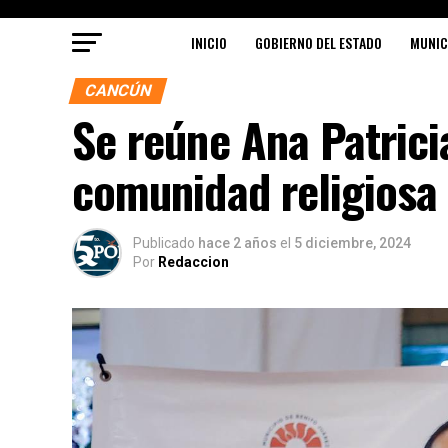
INICIO
GOBIERNO DEL ESTADO
MUNIC
CANCÚN
Se reúne Ana Patrici
comunidad religiosa 
Publicado
hace 2 años
el
5 diciembre, 2024
Por
Redaccion