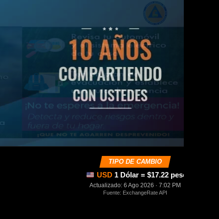
TIPO DE CAMBIO
USD
1 Dólar = $17.22 pesos mexica
Actualizado: 6 Ago 2026 · 7:02 PM
Fuente: ExchangeRate API