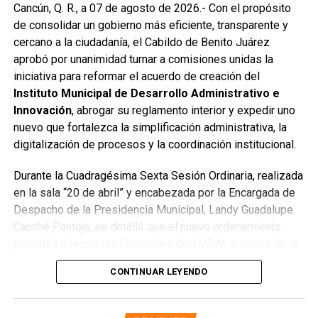
Cancún, Q. R., a 07 de agosto de 2026.- Con el propósito
se reconstruyó la losa de bóveda y se instaló una nueva
de consolidar un gobierno más eficiente, transparente y
rejilla en un pozo dañado por el tránsito de vehículos
cercano a la ciudadanía, el Cabildo de Benito Juárez
pesados. De manera simultánea, se recuperó un espacio
aprobó por unanimidad turnar a comisiones unidas la
público utilizado como basurero clandestino, del cual se
iniciativa para reformar el acuerdo de creación del
han retirado aproximadamente 150 toneladas de
Instituto Municipal de Desarrollo Administrativo e
escombros, cacharros y desechos vegetales. Se estima
Innovación
, abrogar su reglamento interior y expedir uno
que el saneamiento concluirá en dos días.
nuevo que fortalezca la simplificación administrativa, la
Finalmente, las Unidades Verdes de SIRESOL Cancún
digitalización de procesos y la coordinación institucional.
reforzarán la vigilancia para evitar que el área vuelva a
Durante la Cuadragésima Sexta Sesión Ordinaria, realizada
convertirse en punto de disposición ilegal de basura. El
en la sala “20 de abril” y encabezada por la Encargada de
Ayuntamiento exhortó a la ciudadanía a reportar estas
Despacho de la Presidencia Municipal, Landy Guadalupe
prácticas y sumarse al esfuerzo colectivo para mantener
Canché Pantoja, se detalló que el nuevo ordenamiento
un Cancún limpio y con prosperidad compartida.
permitirá adecuar las facultades del IMDAI al marco de la
Fuente: 5to Poder Agencia de Noticias
Ley Nacional para Eliminar Trámites Burocráticos
,
CONTINUAR LEYENDO
mediante la instauración de la Autoridad Municipal de
Simplificación y Digitalización. Con ello, se busca agilizar
trámites, reducir cargas administrativas y mejorar la