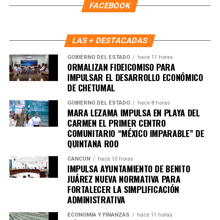
FACEBOOK
LAS + DESTACADAS
GOBIERNO DEL ESTADO
hace 11 horas
ORMALIZAN FIDEICOMISO PARA
IMPULSAR EL DESARROLLO ECONÓMICO
DE CHETUMAL
GOBIERNO DEL ESTADO
hace 8 horas
MARA LEZAMA IMPULSA EN PLAYA DEL
Recibe las noticias al instante
CARMEN EL PRIMER CENTRO
COMUNITARIO “MÉXICO IMPARABLE” DE
Únete al canal oficial de WhatsApp de
QUINTANA ROO
Quinto Poder
y recibe las noticias más
importantes de Quintana Roo directamente
CANCÚN
hace 10 horas
IMPULSA AYUNTAMIENTO DE BENITO
en tu teléfono.
JUÁREZ NUEVA NORMATIVA PARA
FORTALECER LA SIMPLIFICACIÓN
Unirme al canal de WhatsApp
ADMINISTRATIVA
ECONOMÍA Y FINANZAS
hace 11 horas