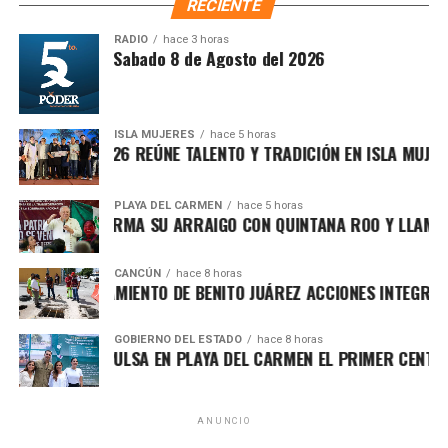
RECIENTE
atención ciudadana.
RADIO
hace 3 horas
ntesis Matutina Sabado 8 de Agosto del 2026
ISLA MUJERES
hace 5 horas
E ISLEÑO 2026 REÚNE TALENTO Y TRADICIÓN EN ISLA MUJERES
PLAYA DEL CARMEN
hace 5 horas
ARÍN REAFIRMA SU ARRAIGO CON QUINTANA ROO Y LLAMA A D
CANCÚN
hace 8 horas
Recibe las noticias al instante
ECE AYUNTAMIENTO DE BENITO JUÁREZ ACCIONES INTEGRALES 
Únete al canal oficial de WhatsApp de
Asimismo, el cuerpo cabildar avaló por mayoría turnar a
GOBIERNO DEL ESTADO
hace 8 horas
Quinto Poder
y recibe las noticias más
EZAMA IMPULSA EN PLAYA DEL CARMEN EL PRIMER CENTRO CO
comisiones la expedición del
Reglamento para la
importantes de Quintana Roo directamente
Atención Integral de Inmuebles en Estado de
en tu teléfono.
Abandono
, Riesgo o Deterioro, instrumento jurídico que
ANUNCIO
establecerá procedimientos claros para identificar,