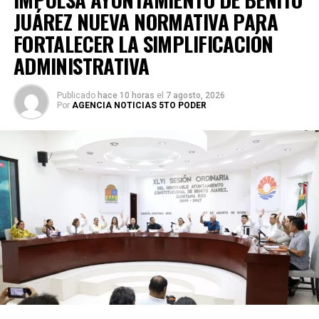
JUÁREZ NUEVA NORMATIVA PARA
FORTALECER LA SIMPLIFICACIÓN
ADMINISTRATIVA
Publicado
hace 10 horas
el
7 agosto, 2026
Por
AGENCIA NOTICIAS 5TO PODER
Posteriormente, en la Supermanzana 238, se atendió la
solicitud de vecinos mediante el desazolve de un pozo
pluvial localizado en el cruce de la Calle 53 con Calle 112.
Con apoyo de una máquina perforadora y una unidad
Vactor, se liberó el captador para prevenir
encharcamientos y mejorar el flujo hidráulico, lo que fue
reconocido por la comunidad como una respuesta
oportuna del gobierno municipal.
Las labores continuaron en la Supermanzana 236, donde