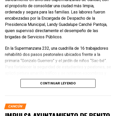
el propósito de consolidar una ciudad más limpia,
ordenada y segura para las familias. Las labores fueron
encabezadas por la Encargada de Despacho de la
Presidencia Municipal, Landy Guadalupe Canché Pantoja,
quien supervisó directamente el desempeño de las
brigadas de Servicios Públicos.
En la Supermanzana 232, una cuadrilla de 16 trabajadores
rehabilitó dos pasos peatonales ubicados frente a la
primaria “Gonzalo Guerrero” y el jardín de niños “Sac-bé”.
Para fortalecer la seguridad de estudiantes y peatones, se
aplicó pintura amarillo tráfico y se retiraron escombros y
residuos vegetales acumulados en la zona. Estas
CONTINUAR LEYENDO
acciones buscan garantizar entornos escolares más
seguros y funcionales.
CANCÚN
IMPULSA AYUNTAMIENTO DE BENITO