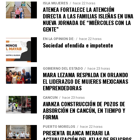
ISLA MUJERES
hace 22 horas
ATENEA FORTALECE LA ATENCIÓN
6. Inundaciones dejan más de cien
DIRECTA A LAS FAMILIAS ISLEÑAS EN UNA
NUEVA JORNADA DE “MIÉRCOLES CON LA
muertos en el sur de África
GENTE”
Lluvias torrenciales provocaron
inundaciones severas
EN LA OPINIÓN DE:
hace 22 horas
Sociedad ofendida e impotente
en Mozambique, Sudáfrica y Zimbabue, dejando más de
100 fallecidos y miles de viviendas destruidas. Equipos
de rescate continúan trabajando en zonas incomunicadas.
GOBIERNO DEL ESTADO
hace 23 horas
MARA LEZAMA RESPALDA EN ORLANDO
7. Uganda vive jornada violenta tras
EL LIDERAZGO DE MUJERES MEXICANAS
EMPRENDEDORAS
arresto de Bobi Wine
CANCÚN
hace 23 horas
AVANZA CONSTRUCCIÓN DE POZOS DE
Al menos siete personas murieron en enfrentamientos
ABSORCIÓN EN CANCÚN, EN TIEMPO Y
entre manifestantes y fuerzas de seguridad luego de la
FORMA
detención del líder opositor
Bobi Wine
, trasladado en
helicóptero a un destino no revelado. Organizaciones
PUERTO MORELOS
hace 22 horas
PRESENTA BLANCA MERARI LA
internacionales expresaron preocupación por el clima
ACTUALIZACIÓN DEL ATLAS DE PELIGROS