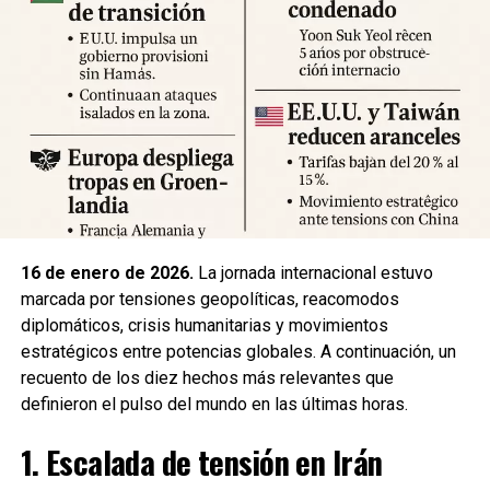
Expertos advierten sobre la posibilidad de réplicas
significativas y llaman a mantener la calma y preparar
suministros básicos. Las autoridades locales han
habilitado centros de atención para damnificados y piden a
la ciudadanía priorizar la seguridad y la cooperación con
los equipos de respuesta.
Fuente: 5to Poder Agencia de Noticias
16 de enero de 2026.
La jornada internacional estuvo
marcada por tensiones geopolíticas, reacomodos
diplomáticos, crisis humanitarias y movimientos
estratégicos entre potencias globales. A continuación, un
recuento de los diez hechos más relevantes que
definieron el pulso del mundo en las últimas horas.
1. Escalada de tensión en Irán