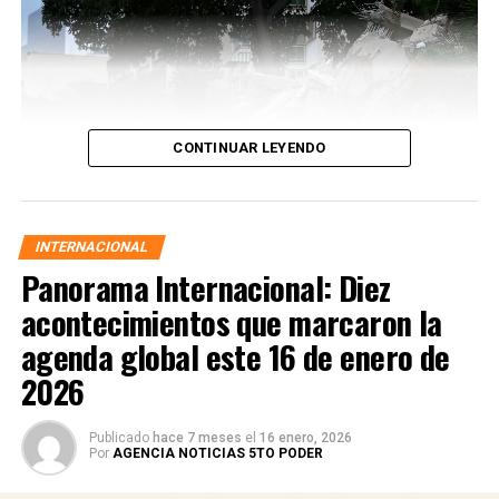
CONTINUAR LEYENDO
INTERNACIONAL
Panorama Internacional: Diez
acontecimientos que marcaron la
agenda global este 16 de enero de
2026
Las autoridades activaron protocolos de emergencia,
Publicado
hace 7 meses
el
16 enero, 2026
desplegaron equipos de búsqueda y rescate y ordenaron
Por
AGENCIA NOTICIAS 5TO PODER
cortes preventivos de gas y electricidad en zonas