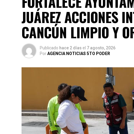
FORTALECE AYUNTAM
JUÁREZ ACCIONES I
CANCÚN LIMPIO Y 
Publicado
hace 2 días
el
7 agosto, 2026
Por
AGENCIA NOTICIAS 5TO PODER