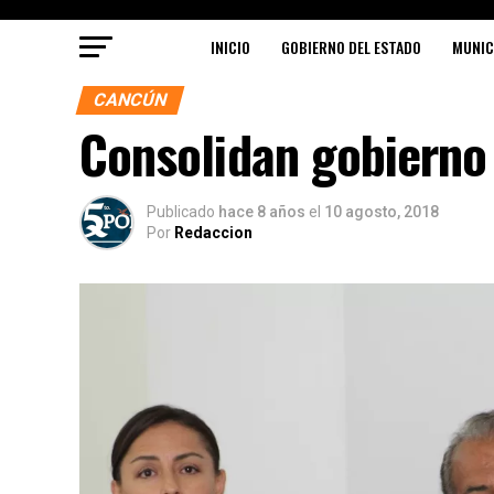
INICIO
GOBIERNO DEL ESTADO
MUNIC
CANCÚN
Consolidan gobierno
Publicado
hace 8 años
el
10 agosto, 2018
Por
Redaccion