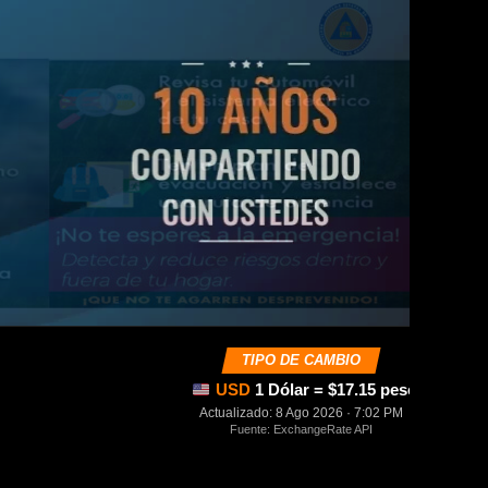
TIPO DE CAMBIO
USD
1 Dólar = $17.15 pesos mexica
Actualizado: 8 Ago 2026 · 7:02 PM
Fuente: ExchangeRate API