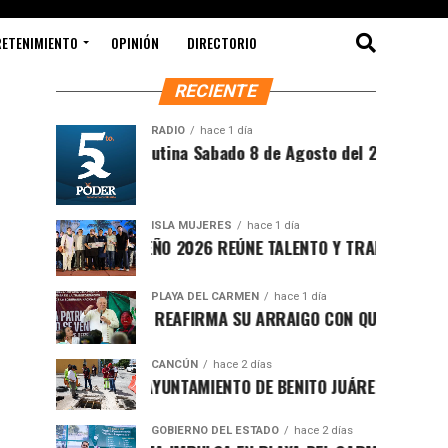
RETENIMIENTO
OPINIÓN
DIRECTORIO
RECIENTE
RADIO
hace 1 día
Síntesis Matutina Sabado 8 de Agosto del 2026
ISLA MUJERES
hace 1 día
CEVICHE ISLEÑO 2026 REÚNE TALENTO Y TRADICIÓN EN ISLA 
PLAYA DEL CARMEN
hace 1 día
RAFA MARÍN REAFIRMA SU ARRAIGO CON QUINTANA ROO Y L
CANCÚN
hace 2 días
FORTALECE AYUNTAMIENTO DE BENITO JUÁREZ ACCIONES INT
GOBIERNO DEL ESTADO
hace 2 días