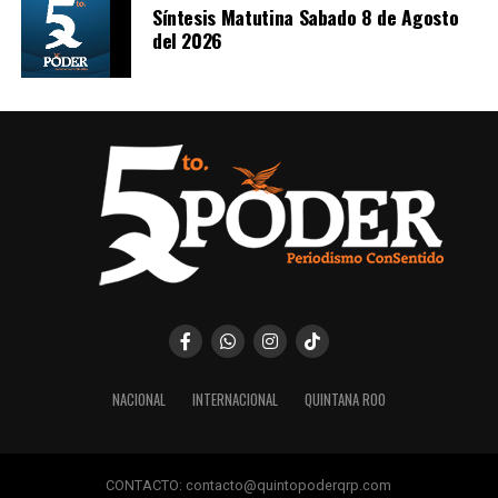
se reunieron con autoridades europeas para cerrar los
Síntesis Matutina Sabado 8 de Agosto
del 2026
últimos puntos del
acuerdo comercial UE–Mercosur
,
cuya firma está prevista para mañana. El pacto es
considerado uno de los más amplios de la última década.
6. Inundaciones dejan más de cien
muertos en el sur de África
Lluvias torrenciales provocaron
inundaciones severas
en Mozambique, Sudáfrica y Zimbabue, dejando más de
100 fallecidos y miles de viviendas destruidas. Equipos
de rescate continúan trabajando en zonas incomunicadas.
7. Uganda vive jornada violenta tras
NACIONAL
INTERNACIONAL
QUINTANA ROO
arresto de Bobi Wine
Al menos siete personas murieron en enfrentamientos
CONTACTO: contacto@quintopoderqrp.com
entre manifestantes y fuerzas de seguridad luego de la