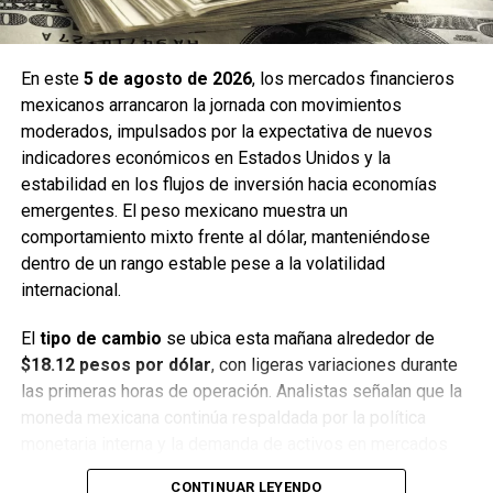
En este
5 de agosto de 2026
, los mercados financieros
mexicanos arrancaron la jornada con movimientos
moderados, impulsados por la expectativa de nuevos
indicadores económicos en Estados Unidos y la
estabilidad en los flujos de inversión hacia economías
emergentes. El peso mexicano muestra un
comportamiento mixto frente al dólar, manteniéndose
dentro de un rango estable pese a la volatilidad
internacional.
El
tipo de cambio
se ubica esta mañana alrededor de
$18.12 pesos por dólar
, con ligeras variaciones durante
las primeras horas de operación. Analistas señalan que la
moneda mexicana continúa respaldada por la política
monetaria interna y la demanda de activos en mercados
emergentes, aunque persisten riesgos asociados a la
CONTINUAR LEYENDO