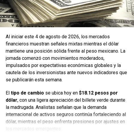
financiero. El mercado mantiene una tendencia positiva
moderada, en espera de reportes corporativos y
movimientos en Wall Street.
Fuente: 5to Poder Agencia de Noticias
Al iniciar este 4 de agosto de 2026, los mercados
financieros muestran señales mixtas mientras el dólar
mantiene una posición sólida frente al peso mexicano. La
Recibe las noticias al instante
jornada comenzó con movimientos moderados,
impulsados por expectativas económicas globales y la
Únete al canal oficial de WhatsApp de
cautela de los inversionistas ante nuevos indicadores que
Quinto Poder
y recibe las noticias más
se publicarán esta semana.
importantes de Quintana Roo directamente
El
tipo de cambio
se ubica hoy en
$18.12 pesos por
en tu teléfono.
dólar
, con una ligera apreciación del billete verde durante
la madrugada. Analistas señalan que la demanda
Unirme al canal de WhatsApp
internacional de activos seguros continúa fortaleciendo al
dólar, mientras el peso enfrenta presiones por ajustes en
los mercados emergentes.