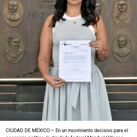
coyuntura actual exige priorizar la organización comunitaria
para asegurar la continuidad del proyecto político en la
región sureste del país.
Con esta determinación, el senador abre una etapa
decisiva en su trayectoria pública, apostando por una
estrategia de cercanía ciudadana. Su retorno a Quintana
Roo busca garantizar la cohesión de las estructuras de
izquierda de cara a los próximos retos políticos. El relevo
institucional se procesará conforme a los tiempos legales
establecidos, manteniendo la continuidad de la
representación parlamentaria del estado.
Fuente: 5to Poder Agencia de Noticias
CIUDAD DE MÉXICO.— En un movimiento decisivo para el