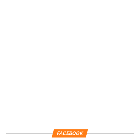
Recibe las noticias al instante
Únete al canal oficial de WhatsApp de
Quinto Poder
y recibe las noticias más
importantes de Quintana Roo directamente
en tu teléfono.
Unirme al canal de WhatsApp
FACEBOOK