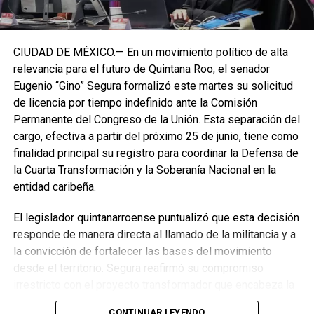
CIUDAD DE MÉXICO.— En un movimiento político de alta
relevancia para el futuro de Quintana Roo, el senador
Eugenio “Gino” Segura formalizó este martes su solicitud
de licencia por tiempo indefinido ante la Comisión
Permanente del Congreso de la Unión. Esta separación del
cargo, efectiva a partir del próximo 25 de junio, tiene como
finalidad principal su registro para coordinar la Defensa de
la Cuarta Transformación y la Soberanía Nacional en la
entidad caribeña.
El legislador quintanarroense puntualizó que esta decisión
responde de manera directa al llamado de la militancia y a
la convicción de fortalecer las bases del movimiento
desde el territorio. Segura reafirmó su compromiso
irrestricto con el proyecto transformador que encabeza la
presidenta de la República, Claudia Sheinbaum Pardo,
CONTINUAR LEYENDO