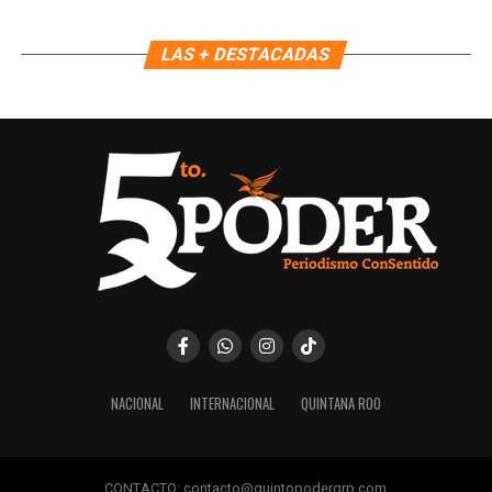
LAS + DESTACADAS
NACIONAL
INTERNACIONAL
QUINTANA ROO
CONTACTO: contacto@quintopoderqrp.com