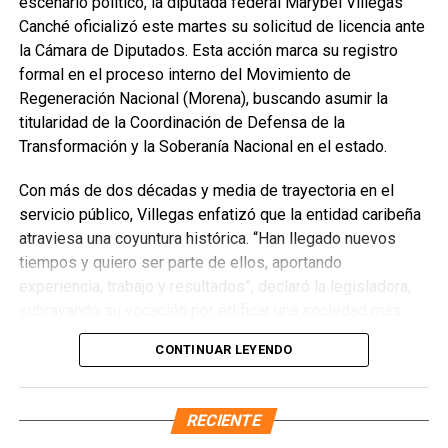
escenario político, la diputada federal Marybel Villegas
Canché oficializó este martes su solicitud de licencia ante
la Cámara de Diputados. Esta acción marca su registro
formal en el proceso interno del Movimiento de
Regeneración Nacional (Morena), buscando asumir la
titularidad de la Coordinación de Defensa de la
Transformación y la Soberanía Nacional en el estado.
Con más de dos décadas y media de trayectoria en el
servicio público, Villegas enfatizó que la entidad caribeña
atraviesa una coyuntura histórica. “Han llegado nuevos
Recibe las noticias al instante
tiempos y quiero ser parte de ellos, aportando
experiencia, trabajo y resultados”, declaró la legisladora,
Únete al canal oficial de WhatsApp de
subrayando su vocación por edificar una sociedad más
Quinto Poder
y recibe las noticias más
justa, unida y equitativa.
importantes de Quintana Roo directamente
CONTINUAR LEYENDO
en tu teléfono.
El perfil de Villegas destaca por su labor previa en el
Sistema DIF y la Secretaría de Desarrollo Social,
RECIENTE
Unirme al canal de WhatsApp
priorizando la atención a sectores vulnerables. Asimismo,