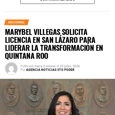
asegurando que la consolidación del bienestar social
demanda un despliegue operativo de tiempo completo
junto a las familias de su estado natal.
NACIONAL
MARYBEL VILLEGAS SOLICITA
LICENCIA EN SAN LÁZARO PARA
LIDERAR LA TRANSFORMACIÓN EN
QUINTANA ROO
Publicado
hace 2 meses
el
23 junio, 2026
Por
AGENCIA NOTICIAS 5TO PODER
Durante su encargo en la Cámara Alta, Gino Segura centró
su agenda legislativa en iniciativas orientadas a
robustecer el desarrollo económico, la sustentabilidad
turística y la equidad social. Sin embargo, enfatizó que la