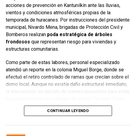
acciones de prevención en Kantunilkín ante las lluvias,
vientos y condiciones atmosféricas propias de la
temporada de huracanes. Por instrucciones del presidente
municipal, Nivardo Mena, brigadas de Protección Civil y
Bomberos realizan
poda estratégica de árboles
frondosos
que representan riesgo para viviendas y
estructuras comunitarias.
Como parte de estas labores, personal especializado
atendió un reporte en la colonia Miguel Borge, donde se
efectuó el retiro controlado de ramas que crecían sobre el
domo local. Aunque no existía daño estructural inmediato,
la intervención se ejecutó de manera preventiva para evitar
desprendimientos por ráfagas de viento. De igual forma,
se atendieron solicitudes de familias de la zona, retirando
CONTINUAR LEYENDO
ramas y troncos cercanos a los hogares que podrían
comprometer la seguridad ante un evento meteorológico
severo.