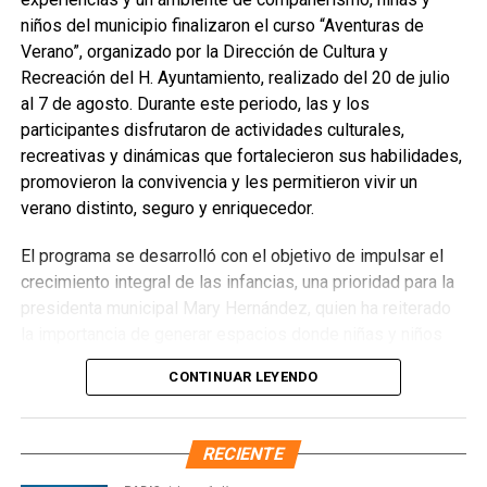
elevado la demanda ciudadana de este servicio, por lo que
niños del municipio finalizaron el curso “Aventuras de
Protección Civil y Bomberos mantienen una respuesta
Verano”, organizado por la Dirección de Cultura y
inmediata para prevenir el desplome de árboles sobre
Recreación del H. Ayuntamiento, realizado del 20 de julio
viviendas y mitigar riesgos. Se exhorta a la ciudadanía a
al 7 de agosto. Durante este periodo, las y los
reportar cualquier situación de vulnerabilidad a los canales
participantes disfrutaron de actividades culturales,
oficiales para su atención oportuna.
recreativas y dinámicas que fortalecieron sus habilidades,
promovieron la convivencia y les permitieron vivir un
Fuente: 5to Poder Agencia de Noticias
verano distinto, seguro y enriquecedor.
El programa se desarrolló con el objetivo de impulsar el
crecimiento integral de las infancias, una prioridad para la
presidenta municipal Mary Hernández, quien ha reiterado
la importancia de generar espacios donde niñas y niños
puedan aprender, expresarse y convivir de manera sana.
CONTINUAR LEYENDO
Las actividades incluyeron talleres artísticos, juegos
formativos y dinámicas grupales que fomentaron valores
como el respeto, la solidaridad y el trabajo en equipo.
RECIENTE