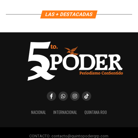
Únete al canal oficial de WhatsApp de
Quinto Poder
y recibe las noticias más
LAS + DESTACADAS
importantes de Quintana Roo directamente
en tu teléfono.
Unirme al canal de WhatsApp
NACIONAL
INTERNACIONAL
QUINTANA ROO
CONTACTO: contacto@quintopoderqrp.com