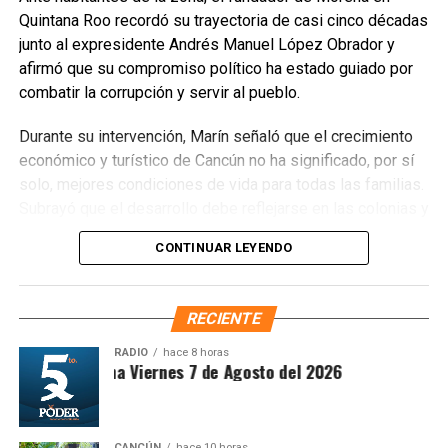
y 41 endémicas. Las acciones alcanzarán 37 Áreas
Quintana Roo recordó su trayectoria de casi cinco décadas
Naturales Protegidas y 17 Áreas Destinadas
junto al expresidente Andrés Manuel López Obrador y
Voluntariamente a la Conservación, con el objetivo de
afirmó que su compromiso político ha estado guiado por
recuperar territorios estratégicos y fortalecer la resiliencia
combatir la corrupción y servir al pueblo.
ambiental.
Durante su intervención, Marín señaló que el crecimiento
Finalmente, Marybel Villegas afirmó que reforestar es
económico y turístico de Cancún no ha significado, por sí
proteger el agua, regenerar los suelos y construir
solo, mejores condiciones de vida para todas las familias.
bienestar para las comunidades. “Defender nuestros
Subrayó que el desarrollo debe reflejarse en las colonias y
recursos naturales también significa defender nuestra
en quienes históricamente han permanecido rezagados,
CONTINUAR LEYENDO
calidad de vida”, expresó.
destacando el impacto de los programas sociales, el
incremento del salario mínimo y las inversiones federales
Fuente: 5to Poder Agencia de Noticias
realizadas en el sureste durante el gobierno de López
RECIENTE
Obrador. Enfatizó que estos avances deben consolidarse
para garantizar bienestar y justicia social.
RADIO
hace 8 horas
intesis Matutina Viernes 7 de Agosto del 2026
CANCÚN
hace 10 horas