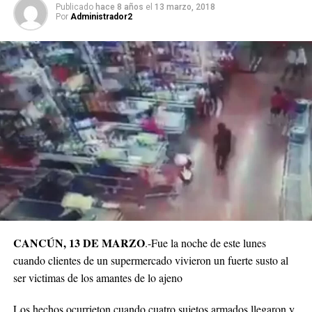
Publicado
hace 8 años
el
13 marzo, 2018
Por
Administrador2
CANCÚN, 13 DE MARZO
.-Fue la noche de este lunes
cuando clientes de un supermercado vivieron un fuerte susto al
ser victimas de los amantes de lo ajeno
Los hechos ocurrieton cuando cuatro sujetos armados llegaron y