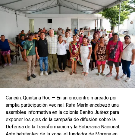
Villegas sostuvo que México debe transitar de acciones
aisladas a una política permanente de recuperación
ambiental que involucre a los tres órdenes de gobierno,
comunidades, universidades y sociedad civil. Recordó que
cerca del 70% del territorio nacional cuenta con cobertura
forestal y que el país concentra alrededor del 12% de la
biodiversidad mundial, lo que obliga a reforzar la
protección de selvas, bosques, manglares y acuíferos,
especialmente en el sureste mexicano.
Cancún, Quintana Roo.— En un encuentro marcado por
amplia participación vecinal, Rafa Marín encabezó una
La Jornada Nacional de Reforestación intervendrá
asamblea informativa en la colonia Benito Juárez para
ecosistemas como bosques templados, selvas húmedas
exponer los ejes de la campaña de difusión sobre la
y secas, matorrales, pastizales y manglares mediante la
Defensa de la Transformación y la Soberanía Nacional.
plantación de 302 especies, de las cuales 261 son nativas
Ante habitantes de la zona, el fundador de Morena en