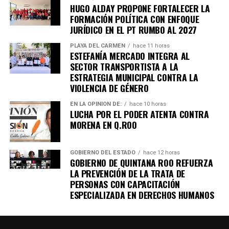
Quinto Poder
y recibe las noticias más
HUGO ALDAY PROPONE FORTALECER LA
importantes de Quintana Roo directamente
FORMACIÓN POLÍTICA CON ENFOQUE
en tu teléfono.
JURÍDICO EN EL PT RUMBO AL 2027
PLAYA DEL CARMEN
hace 11 horas
ESTEFANÍA MERCADO INTEGRA AL
Unirme al canal de WhatsApp
SECTOR TRANSPORTISTA A LA
ESTRATEGIA MUNICIPAL CONTRA LA
VIOLENCIA DE GÉNERO
EN LA OPINIÓN DE:
hace 10 horas
LUCHA POR EL PODER ATENTA CONTRA
MORENA EN Q.ROO
GOBIERNO DEL ESTADO
hace 12 horas
GOBIERNO DE QUINTANA ROO REFUERZA
LA PREVENCIÓN DE LA TRATA DE
PERSONAS CON CAPACITACIÓN
ESPECIALIZADA EN DERECHOS HUMANOS