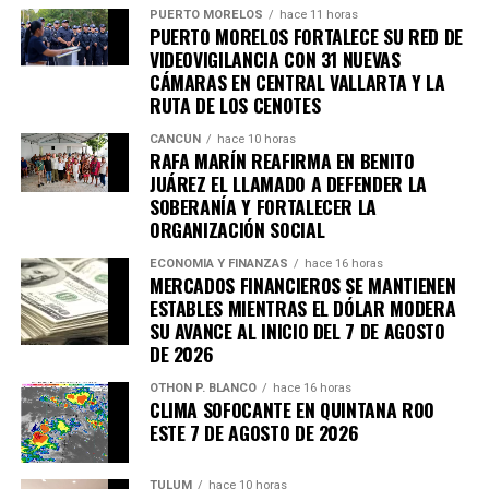
Fuente: 5to Poder Agencia de Noticias
PUERTO MORELOS
hace 11 horas
PUERTO MORELOS FORTALECE SU RED DE
VIDEOVIGILANCIA CON 31 NUEVAS
CÁMARAS EN CENTRAL VALLARTA Y LA
RUTA DE LOS CENOTES
CANCÚN
hace 10 horas
RAFA MARÍN REAFIRMA EN BENITO
JUÁREZ EL LLAMADO A DEFENDER LA
SOBERANÍA Y FORTALECER LA
ORGANIZACIÓN SOCIAL
ECONOMÍA Y FINANZAS
hace 16 horas
MERCADOS FINANCIEROS SE MANTIENEN
ESTABLES MIENTRAS EL DÓLAR MODERA
SU AVANCE AL INICIO DEL 7 DE AGOSTO
DE 2026
OTHON P. BLANCO
hace 16 horas
CLIMA SOFOCANTE EN QUINTANA ROO
Recibe las noticias al instante
ESTE 7 DE AGOSTO DE 2026
Únete al canal oficial de WhatsApp de
TULUM
hace 10 horas