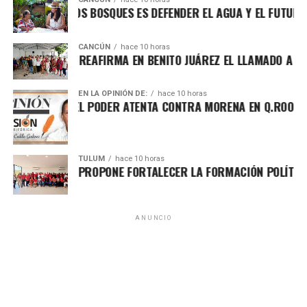
PROTEGER LOS BOSQUES ES DEFENDER EL AGUA Y EL FUTURO DE
CANCÚN
hace 10 horas
RAFA MARÍN REAFIRMA EN BENITO JUÁREZ EL LLAMADO A DEFE
EN LA OPINIÓN DE:
hace 10 horas
LUCHA POR EL PODER ATENTA CONTRA MORENA EN Q.ROO
Asimismo, explicó que la gira informativa responde al
TULUM
hace 10 horas
HUGO ALDAY PROPONE FORTALECER LA FORMACIÓN POLÍTICA CO
llamado de fortalecer la defensa de la soberanía nacional
frente a expresiones que, dijo, promueven posturas
intervencionistas hacia México. Reiteró su respaldo a la
postura de la presidenta Claudia Sheinbaum de mantener
ANUNCIO
relaciones de colaboración con otros países, pero sin
aceptar subordinación ni injerencias externas en las
decisiones nacionales.