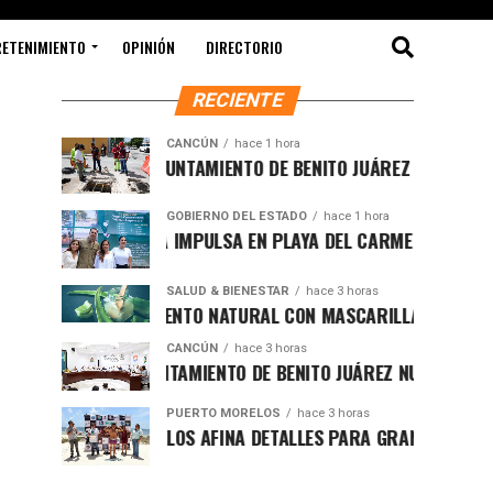
RETENIMIENTO
OPINIÓN
DIRECTORIO
RECIENTE
CANCÚN
hace 1 hora
FORTALECE AYUNTAMIENTO DE BENITO JUÁREZ ACCIONES INT
GOBIERNO DEL ESTADO
hace 1 hora
MARA LEZAMA IMPULSA EN PLAYA DEL CARMEN EL PRIMER CE
SALUD & BIENESTAR
hace 3 horas
REJUVENECIMIENTO NATURAL CON MASCARILLA DE SÁBILA
CANCÚN
hace 3 horas
IMPULSA AYUNTAMIENTO DE BENITO JUÁREZ NUEVA NORMATIVA
PUERTO MORELOS
hace 3 horas
PUERTO MORELOS AFINA DETALLES PARA GRAN FUNCIÓN DE BO