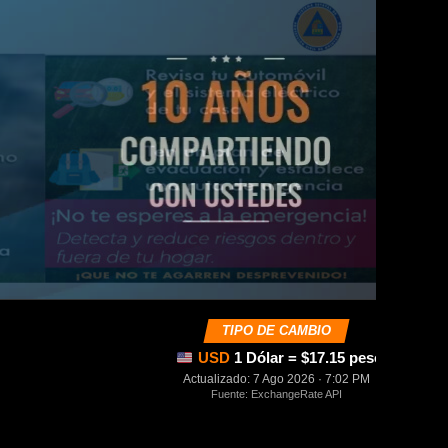
TIPO DE CAMBIO
USD
1 Dólar = $17.15 pesos mexica
Actualizado: 7 Ago 2026 · 7:02 PM
Fuente: ExchangeRate API