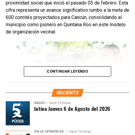
brigada de descacharrización para evitar la formación de
proximidad social que inició el pasado 05 de febrero. Esta
basureros clandestinos y promover la correcta
cifra representa un avance significativo rumbo a la meta de
disposición de muebles, electrodomésticos y llantas.
600 comités proyectados para Cancún, consolidando al
municipio como pionero en Quintana Roo en este modelo
Fuente: 5to Poder Agencia de Noticias
de organización vecinal.
CONTINUAR LEYENDO
RECIENTE
RADIO
hace 15 horas
Síntesis Matutina Jueves 6 de Agosto del 2026
Desde su implementación, los comités han permitido que
EN LA OPINIÓN DE:
hace 16 horas