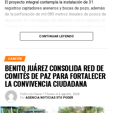
El proyecto integral contempla la instalación de 31
registros captadores areneros y bocas de pozo, además
de la perforación de mil 085 metros lineales de pozos de
absorción de 14 pulgadas de diámetro, con el objetivo de
robustecer la infraestructura hidráulica en diversas zonas
de la ciudad. La Encargada de Despacho de la Presidencia
CONTINUAR LEYENDO
Municipal, Landy Guadalupe Canché Pantoja, supervisó
personalmente los avances junto con autoridades de
Obras Públicas y Construcción, verificando la nivelación de
vialidades donde se colocó la nueva infraestructura.
CANCÚN
BENITO JUÁREZ CONSOLIDA RED DE
COMITÉS DE PAZ PARA FORTALECER
LA CONVIVENCIA CIUDADANA
Publicado
hace 17 horas
el
6 agosto, 2026
Por
AGENCIA NOTICIAS 5TO PODER