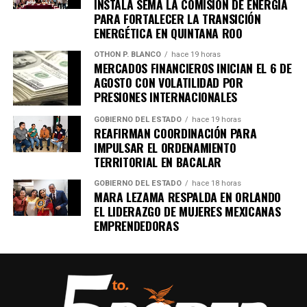
Recibe las noticias al instante
INSTALA SEMA LA COMISIÓN DE ENERGÍA
PARA FORTALECER LA TRANSICIÓN
Únete al canal oficial de WhatsApp de
ENERGÉTICA EN QUINTANA ROO
Quinto Poder
y recibe las noticias más
OTHON P. BLANCO
hace 19 horas
importantes de Quintana Roo directamente
MERCADOS FINANCIEROS INICIAN EL 6 DE
en tu teléfono.
AGOSTO CON VOLATILIDAD POR
PRESIONES INTERNACIONALES
Unirme al canal de WhatsApp
GOBIERNO DEL ESTADO
hace 19 horas
REAFIRMAN COORDINACIÓN PARA
IMPULSAR EL ORDENAMIENTO
TERRITORIAL EN BACALAR
GOBIERNO DEL ESTADO
hace 18 horas
MARA LEZAMA RESPALDA EN ORLANDO
EL LIDERAZGO DE MUJERES MEXICANAS
EMPRENDEDORAS