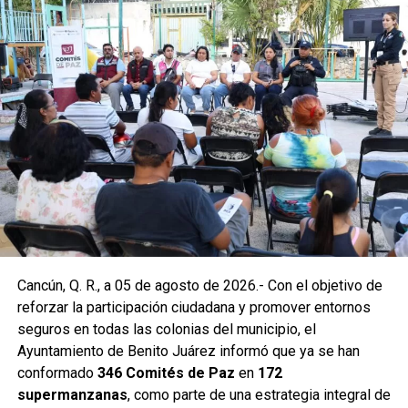
En la Supermanzana 200 se edificaron dos pozos sobre la
avenida Hacienda de Chunchucmil, mientras que en la
Supermanzana 201 se construyó uno más en la
intersección de las avenidas Hacienda de Chunchucmil y
Hacienda de la Ciénega. Estas acciones forman parte de
un programa mayor que incluye trabajos en las
supermanzanas 93, 94, 95, 96, 99, 100, 101, 102, 105, 251,
255 y 517.
Como parte de las labores permanentes de prevención,
Cancún, Q. R., a 05 de agosto de 2026.- Con el objetivo de
también se realizaron desazolves en pozos de absorción
reforzar la participación ciudadana y promover entornos
de las supermanzanas 213 y 235, donde personal de
seguros en todas las colonias del municipio, el
Servicios Públicos retiró basura vegetal, tierra y otros
Ayuntamiento de Benito Juárez informó que ya se han
desechos que obstruyen el flujo pluvial. En la
conformado
346 Comités de Paz
en
172
Supermanzana 235 se complementó la jornada con una
supermanzanas
, como parte de una estrategia integral de