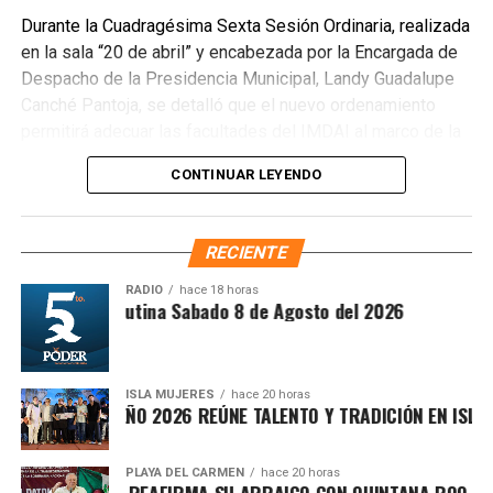
reforzarán la vigilancia para evitar que el área vuelva a
Durante la Cuadragésima Sexta Sesión Ordinaria, realizada
convertirse en punto de disposición ilegal de basura. El
en la sala “20 de abril” y encabezada por la Encargada de
Ayuntamiento exhortó a la ciudadanía a reportar estas
Despacho de la Presidencia Municipal, Landy Guadalupe
prácticas y sumarse al esfuerzo colectivo para mantener
Canché Pantoja, se detalló que el nuevo ordenamiento
un Cancún limpio y con prosperidad compartida.
permitirá adecuar las facultades del IMDAI al marco de la
Fuente: 5to Poder Agencia de Noticias
Ley Nacional para Eliminar Trámites Burocráticos
,
CONTINUAR LEYENDO
mediante la instauración de la Autoridad Municipal de
Simplificación y Digitalización. Con ello, se busca agilizar
trámites, reducir cargas administrativas y mejorar la
RECIENTE
atención ciudadana.
RADIO
hace 18 horas
Síntesis Matutina Sabado 8 de Agosto del 2026
ISLA MUJERES
hace 20 horas
CEVICHE ISLEÑO 2026 REÚNE TALENTO Y TRADICIÓN EN ISLA M
PLAYA DEL CARMEN
hace 20 horas
RAFA MARÍN REAFIRMA SU ARRAIGO CON QUINTANA ROO Y LL