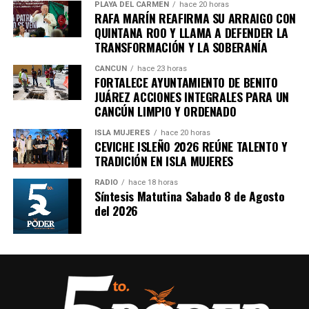
Recibe las noticias al instante
PLAYA DEL CARMEN
hace 20 horas
RAFA MARÍN REAFIRMA SU ARRAIGO CON
QUINTANA ROO Y LLAMA A DEFENDER LA
Únete al canal oficial de WhatsApp de
TRANSFORMACIÓN Y LA SOBERANÍA
Quinto Poder
y recibe las noticias más
importantes de Quintana Roo directamente
CANCÚN
hace 23 horas
FORTALECE AYUNTAMIENTO DE BENITO
en tu teléfono.
JUÁREZ ACCIONES INTEGRALES PARA UN
CANCÚN LIMPIO Y ORDENADO
Unirme al canal de WhatsApp
ISLA MUJERES
hace 20 horas
CEVICHE ISLEÑO 2026 REÚNE TALENTO Y
TRADICIÓN EN ISLA MUJERES
RADIO
hace 18 horas
Síntesis Matutina Sabado 8 de Agosto
del 2026