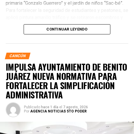
primaria “Gonzalo Guerrero” y el jardín de niños “Sac-bé”.
Para fortalecer la seguridad de estudiantes y peatones, se
aplicó pintura amarillo tráfico y se retiraron escombros y
residuos vegetales acumulados en la zona. Estas
CONTINUAR LEYENDO
acciones buscan garantizar entornos escolares más
seguros y funcionales.
CANCÚN
IMPULSA AYUNTAMIENTO DE BENITO
JUÁREZ NUEVA NORMATIVA PARA
FORTALECER LA SIMPLIFICACIÓN
ADMINISTRATIVA
Publicado
hace 1 día
el
7 agosto, 2026
Por
AGENCIA NOTICIAS 5TO PODER