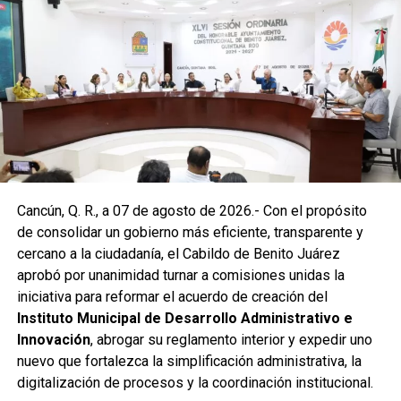
Posteriormente, en la Supermanzana 238, se atendió la
solicitud de vecinos mediante el desazolve de un pozo
pluvial localizado en el cruce de la Calle 53 con Calle 112.
Con apoyo de una máquina perforadora y una unidad
Vactor, se liberó el captador para prevenir
encharcamientos y mejorar el flujo hidráulico, lo que fue
reconocido por la comunidad como una respuesta
oportuna del gobierno municipal.
Las labores continuaron en la Supermanzana 236, donde
Cancún, Q. R., a 07 de agosto de 2026.- Con el propósito
se reconstruyó la losa de bóveda y se instaló una nueva
de consolidar un gobierno más eficiente, transparente y
rejilla en un pozo dañado por el tránsito de vehículos
cercano a la ciudadanía, el Cabildo de Benito Juárez
pesados. De manera simultánea, se recuperó un espacio
aprobó por unanimidad turnar a comisiones unidas la
público utilizado como basurero clandestino, del cual se
iniciativa para reformar el acuerdo de creación del
han retirado aproximadamente 150 toneladas de
Instituto Municipal de Desarrollo Administrativo e
escombros, cacharros y desechos vegetales. Se estima
Innovación
, abrogar su reglamento interior y expedir uno
que el saneamiento concluirá en dos días.
nuevo que fortalezca la simplificación administrativa, la
Finalmente, las Unidades Verdes de SIRESOL Cancún
digitalización de procesos y la coordinación institucional.