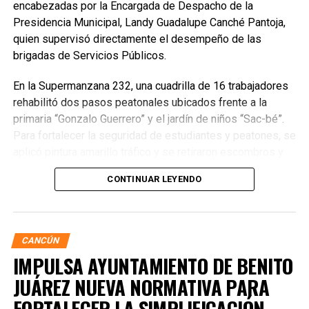
encabezadas por la Encargada de Despacho de la
Presidencia Municipal, Landy Guadalupe Canché Pantoja,
quien supervisó directamente el desempeño de las
brigadas de Servicios Públicos.
En la Supermanzana 232, una cuadrilla de 16 trabajadores
rehabilitó dos pasos peatonales ubicados frente a la
primaria “Gonzalo Guerrero” y el jardín de niños “Sac-bé”.
Para fortalecer la seguridad de estudiantes y peatones, se
aplicó pintura amarillo tráfico y se retiraron escombros y
residuos vegetales acumulados en la zona. Estas
CONTINUAR LEYENDO
acciones buscan garantizar entornos escolares más
seguros y funcionales.
CANCÚN
IMPULSA AYUNTAMIENTO DE BENITO
JUÁREZ NUEVA NORMATIVA PARA
FORTALECER LA SIMPLIFICACIÓN