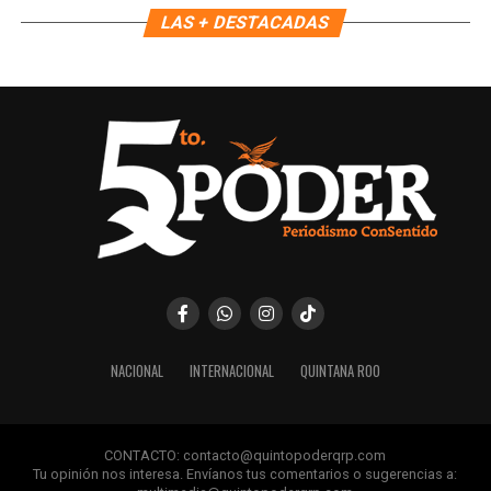
LAS + DESTACADAS
Recibe las noticias al instante
Únete al canal oficial de WhatsApp de
Quinto Poder
y recibe las noticias más
importantes de Quintana Roo directamente
en tu teléfono.
Unirme al canal de WhatsApp
NACIONAL
INTERNACIONAL
QUINTANA ROO
CONTACTO: contacto@quintopoderqrp.com
Tu opinión nos interesa. Envíanos tus comentarios o sugerencias a: