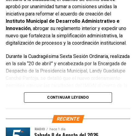
aprobó por unanimidad turnar a comisiones unidas la
público utilizado como basurero clandestino, del cual se
iniciativa para reformar el acuerdo de creación del
han retirado aproximadamente 150 toneladas de
Instituto Municipal de Desarrollo Administrativo e
escombros, cacharros y desechos vegetales. Se estima
Innovación
, abrogar su reglamento interior y expedir uno
que el saneamiento concluirá en dos días.
nuevo que fortalezca la simplificación administrativa, la
Finalmente, las Unidades Verdes de SIRESOL Cancún
digitalización de procesos y la coordinación institucional.
reforzarán la vigilancia para evitar que el área vuelva a
Durante la Cuadragésima Sexta Sesión Ordinaria, realizada
convertirse en punto de disposición ilegal de basura. El
en la sala “20 de abril” y encabezada por la Encargada de
Ayuntamiento exhortó a la ciudadanía a reportar estas
Despacho de la Presidencia Municipal, Landy Guadalupe
prácticas y sumarse al esfuerzo colectivo para mantener
Canché Pantoja, se detalló que el nuevo ordenamiento
un Cancún limpio y con prosperidad compartida.
permitirá adecuar las facultades del IMDAI al marco de la
Fuente: 5to Poder Agencia de Noticias
Ley Nacional para Eliminar Trámites Burocráticos
,
CONTINUAR LEYENDO
mediante la instauración de la Autoridad Municipal de
Simplificación y Digitalización. Con ello, se busca agilizar
trámites, reducir cargas administrativas y mejorar la
RECIENTE
atención ciudadana.
RADIO
hace 1 día
ntesis Matutina Sabado 8 de Agosto del 2026