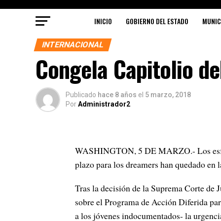
INICIO
GOBIERNO DEL ESTADO
MUNIC
INTERNACIONAL
Congela Capitolio d
Publicado
hace 8 años
el
5 marzo, 2018
Por
Administrador2
WASHINGTON, 5 DE MARZO.- Los esfuerzo
plazo para los dreamers han quedado en l
Tras la decisión de la Suprema Corte de J
sobre el Programa de Acción Diferida par
a los jóvenes indocumentados- la urgenci