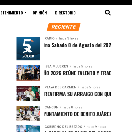
RETENIMIENTO
OPINIÓN
DIRECTORIO
RECIENTE
RADIO
hace 3 horas
Síntesis Matutina Sabado 8 de Agosto del 2026
ISLA MUJERES
hace 5 horas
CEVICHE ISLEÑO 2026 REÚNE TALENTO Y TRADICIÓN EN ISLA M
PLAYA DEL CARMEN
hace 5 horas
RAFA MARÍN REAFIRMA SU ARRAIGO CON QUINTANA ROO Y LL
CANCÚN
hace 8 horas
FORTALECE AYUNTAMIENTO DE BENITO JUÁREZ ACCIONES INTE
GOBIERNO DEL ESTADO
hace 9 horas