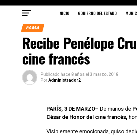
INICIO
GOBIERNO DEL ESTADO
MUNIC
FAMA
Recibe Penélope Cru
cine francés
Publicado
hace 8 años
el
3 marzo, 2018
Por
Administrador2
PARÍS, 3 DE MARZO
– De manos de
P
César de Honor del cine francés,
hom
Visiblemente emocionada, quiso dedica