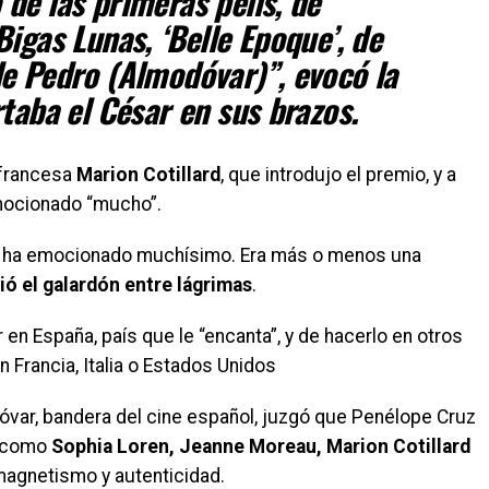
de las primeras pelis, de
igas Lunas, ‘Belle Epoque’, de
de Pedro (Almodóvar)
”
, evocó la
rtaba el César en sus brazos.
 francesa
Marion Cotillard
, que introdujo el premio, y a
emocionado
“
mucho
”
.
e ha emocionado muchísimo. Era más o menos una
ió el galardón entre lágrimas
.
r en España, país que le
“
encanta
”
, y de hacerlo en otros
 Francia, Italia o Estados Unidos
óvar, bandera del cine español, juzgó que Penélope Cruz
, como
Sophia Loren, Jeanne Moreau, Marion Cotillard
agnetismo y autenticidad.