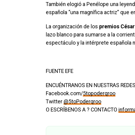
También elogió a Penélope una leyend
española
“
una magnífica actriz
”
que en
La organización de los
premios César 
lazo blanco para sumarse a la corrient
espectáculo y la intérprete española 
FUENTE EFE
ENCUÉNTRANOS EN NUESTRAS REDES
Facebook.com/
5topoderqroo
Twitter
@5toPoderqroo
O ESCRÍBENOS A ? CONTACTO
infor