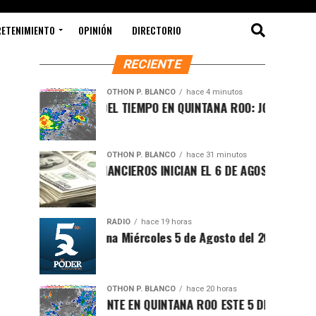
RETENIMIENTO
OPINIÓN
DIRECTORIO
RECIENTE
OTHON P. BLANCO
hace 4 minutos
PRONÓSTICO DEL TIEMPO EN QUINTANA ROO: JORNADA CALURO
OTHON P. BLANCO
hace 31 minutos
MERCADOS FINANCIEROS INICIAN EL 6 DE AGOSTO CON VOLATI
RADIO
hace 19 horas
Síntesis Matutina Miércoles 5 de Agosto del 2026
OTHON P. BLANCO
hace 20 horas
CLIMA SOFOCANTE EN QUINTANA ROO ESTE 5 DE AGOSTO