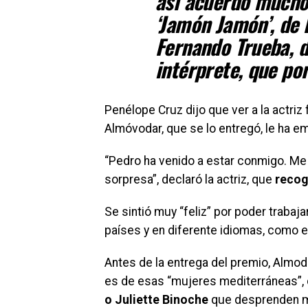
así acuerdo mucho 
‘Jamón Jamón’, de B
Fernando Trueba, 
intérprete, que po
Penélope Cruz dijo que ver a la actriz
Almóvodar, que se lo entregó, le ha 
“
Pedro ha venido a estar conmigo. M
sorpresa
”
, declaró la actriz, que
recog
Se sintió muy
“
feliz
”
por poder trabaja
países y en diferente idiomas, como en
Antes de la entrega del premio, Almod
es de esas
“
mujeres mediterráneas
”
o Juliette Binoche
que desprenden m