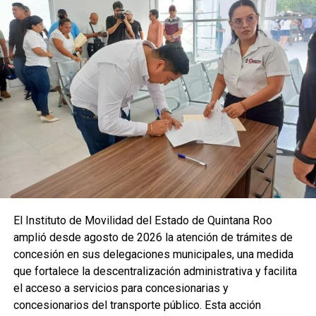
Las condiciones de calor extremo continuarán durante los
próximos días, por lo que se recomienda a la población
tomar precauciones, mantenerse informada y atender
cualquier aviso preventivo. El ambiente húmedo y las altas
temperaturas seguirán siendo protagonistas en la región,
reforzando la importancia de medidas de autocuidado para
evitar golpes de calor.
Fuente: 5to Poder Agencia de Noticias
Recibe las noticias al instante
El Instituto de Movilidad del Estado de Quintana Roo
amplió desde agosto de 2026 la atención de trámites de
Únete al canal oficial de WhatsApp de
concesión en sus delegaciones municipales, una medida
Quinto Poder
y recibe las noticias más
que fortalece la descentralización administrativa y facilita
importantes de Quintana Roo directamente
el acceso a servicios para concesionarias y
en tu teléfono.
concesionarios del transporte público. Esta acción