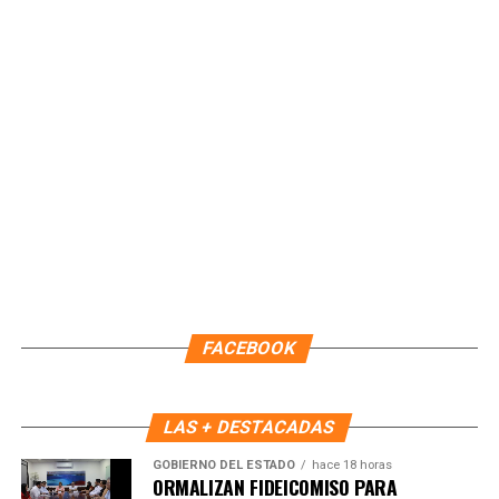
oficinas centrales ubicadas en la capital del estado.
Con estas acciones, el IMOVEQROO consolida una
movilidad más incluyente y eficiente, colocando a las
personas en el centro de las políticas públicas y
garantizando que los servicios lleguen directamente a las
comunidades.
Fuente: 5to Poder Agencia de Noticias
FACEBOOK
LAS + DESTACADAS
GOBIERNO DEL ESTADO
hace 18 horas
ORMALIZAN FIDEICOMISO PARA