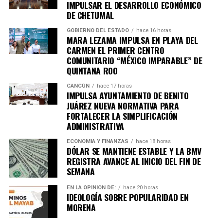
IMPULSAR EL DESARROLLO ECONÓMICO
DE CHETUMAL
GOBIERNO DEL ESTADO
hace 16 horas
MARA LEZAMA IMPULSA EN PLAYA DEL
CARMEN EL PRIMER CENTRO
COMUNITARIO “MÉXICO IMPARABLE” DE
QUINTANA ROO
Recibe las noticias al instante
CANCÚN
hace 17 horas
IMPULSA AYUNTAMIENTO DE BENITO
Únete al canal oficial de WhatsApp de
JUÁREZ NUEVA NORMATIVA PARA
Quinto Poder
y recibe las noticias más
FORTALECER LA SIMPLIFICACIÓN
ADMINISTRATIVA
importantes de Quintana Roo directamente
en tu teléfono.
ECONOMÍA Y FINANZAS
hace 18 horas
DÓLAR SE MANTIENE ESTABLE Y LA BMV
REGISTRA AVANCE AL INICIO DEL FIN DE
Unirme al canal de WhatsApp
SEMANA
EN LA OPINIÓN DE:
hace 20 horas
IDEOLOGÍA SOBRE POPULARIDAD EN
MORENA