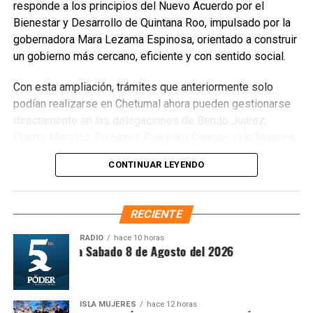
responde a los principios del Nuevo Acuerdo por el
Unirme al canal de WhatsApp
Bienestar y Desarrollo de Quintana Roo, impulsado por la
gobernadora Mara Lezama Espinosa, orientado a construir
un gobierno más cercano, eficiente y con sentido social.
Con esta ampliación, trámites que anteriormente solo
podían realizarse en Chetumal ahora pueden gestionarse
directamente en las delegaciones de Benito Juárez,
Puerto Morelos, Cozumel, Playa del Carmen, Isla Mujeres,
Tulum y Felipe Carrillo Puerto, así como en las
CONTINUAR LEYENDO
subdelegaciones de Lázaro Cárdenas y José María
Morelos, siempre que la concesión corresponda a la
jurisdicción de cada oficina. Entre los procedimientos
RECIENTE
disponibles se encuentran
Cesión de derechos
,
Cesión
de derechos por defunción
,
Certificación de
RADIO
hace 10 horas
ntesis Matutina Sabado 8 de Agosto del 2026
derechos
,
Modificación de concesión
y
Designación
de beneficiarios
.
ISLA MUJERES
hace 12 horas