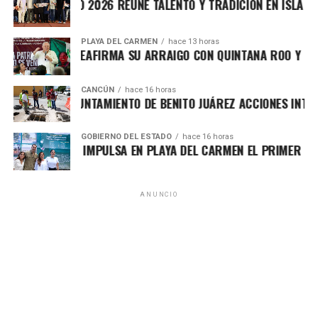
EVICHE ISLEÑO 2026 REÚNE TALENTO Y TRADICIÓN EN ISLA MUJE
PLAYA DEL CARMEN
hace 13 horas
AFA MARÍN REAFIRMA SU ARRAIGO CON QUINTANA ROO Y LLAM
CANCÚN
hace 16 horas
ORTALECE AYUNTAMIENTO DE BENITO JUÁREZ ACCIONES INTEGR
GOBIERNO DEL ESTADO
hace 16 horas
ARA LEZAMA IMPULSA EN PLAYA DEL CARMEN EL PRIMER CENT
ANUNCIO
El titular del IMOVEQROO, Rafael Hernández Kotasek,
destacó que acercar estos servicios representa un avance
significativo para el sector transporte, al reducir tiempos
de traslado, costos y procesos burocráticos, además de
fortalecer una atención más transparente y accesible. Para
las concesiones de Chetumal, Bacalar y Mahahual, la
recepción de documentos continuará realizándose en las