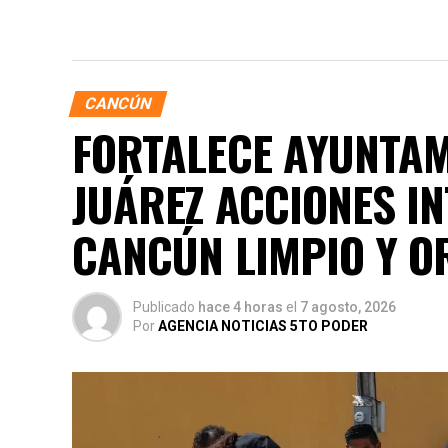
CANCÚN
FORTALECE AYUNTAM
JUÁREZ ACCIONES I
CANCÚN LIMPIO Y 
Publicado
hace 4 horas
el
7 agosto, 2026
Por
AGENCIA NOTICIAS 5TO PODER