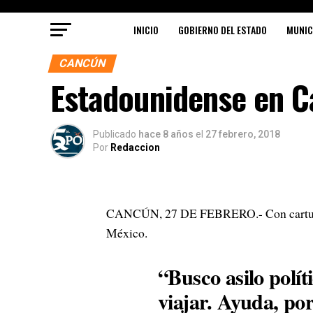
INICIO
GOBIERNO DEL ESTADO
MUNIC
CANCÚN
Estadounidense en Ca
Publicado
hace 8 años
el
27 febrero, 2018
Por
Redaccion
CANCÚN, 27 DE FEBRERO.- Con cartulina 
México.
“Busco asilo polít
viajar. Ayuda, por