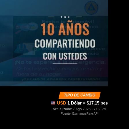
TIPO DE CAMBIO
USD
1 Dólar = $17.15 pesos mexica
Actualizado: 7 Ago 2026 · 7:02 PM
Fuente: ExchangeRate API