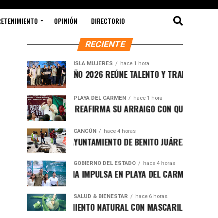
RETENIMIENTO
OPINIÓN
DIRECTORIO
RECIENTE
ISLA MUJERES
hace 1 hora
CEVICHE ISLEÑO 2026 REÚNE TALENTO Y TRADICIÓN EN ISLA 
PLAYA DEL CARMEN
hace 1 hora
RAFA MARÍN REAFIRMA SU ARRAIGO CON QUINTANA ROO Y L
CANCÚN
hace 4 horas
FORTALECE AYUNTAMIENTO DE BENITO JUÁREZ ACCIONES INT
GOBIERNO DEL ESTADO
hace 4 horas
MARA LEZAMA IMPULSA EN PLAYA DEL CARMEN EL PRIMER C
SALUD & BIENESTAR
hace 6 horas
REJUVENECIMIENTO NATURAL CON MASCARILLA DE SÁBILA