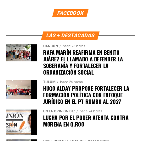
FACEBOOK
LAS + DESTACADAS
CANCÚN
hace 23 horas
RAFA MARÍN REAFIRMA EN BENITO
JUÁREZ EL LLAMADO A DEFENDER LA
SOBERANÍA Y FORTALECER LA
ORGANIZACIÓN SOCIAL
Recibe las noticias al instante
TULUM
hace 24 horas
HUGO ALDAY PROPONE FORTALECER LA
FORMACIÓN POLÍTICA CON ENFOQUE
Únete al canal oficial de WhatsApp de
JURÍDICO EN EL PT RUMBO AL 2027
Quinto Poder
y recibe las noticias más
importantes de Quintana Roo directamente
EN LA OPINIÓN DE:
hace 24 horas
LUCHA POR EL PODER ATENTA CONTRA
en tu teléfono.
MORENA EN Q.ROO
Unirme al canal de WhatsApp