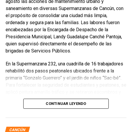
agosto las acciones de mantenimiento urbano y
saneamiento en diversas Supermanzanas de Cancún, con
el propósito de consolidar una ciudad más limpia,
ordenada y segura para las familias. Las labores fueron
encabezadas por la Encargada de Despacho de la
Presidencia Municipal, Landy Guadalupe Canché Pantoja,
quien supervisó directamente el desempeño de las
brigadas de Servicios Públicos.
En la Supermanzana 232, una cuadrilla de 16 trabajadores
rehabilitó dos pasos peatonales ubicados frente a la
primaria “Gonzalo Guerrero” y el jardín de niños “Sac-bé”.
Para fortalecer la seguridad de estudiantes y peatones, se
aplicó pintura amarillo tráfico y se retiraron escombros y
residuos vegetales acumulados en la zona. Estas
CONTINUAR LEYENDO
acciones buscan garantizar entornos escolares más
seguros y funcionales.
CANCÚN