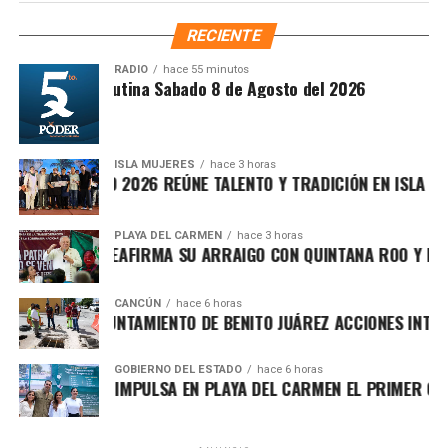
trámites, reducir cargas administrativas y mejorar la
RECIENTE
atención ciudadana.
RADIO
hace 55 minutos
Síntesis Matutina Sabado 8 de Agosto del 2026
ISLA MUJERES
hace 3 horas
VICHE ISLEÑO 2026 REÚNE TALENTO Y TRADICIÓN EN ISLA MUJE
PLAYA DEL CARMEN
hace 3 horas
AFA MARÍN REAFIRMA SU ARRAIGO CON QUINTANA ROO Y LLAMA
CANCÚN
hace 6 horas
Recibe las noticias al instante
ORTALECE AYUNTAMIENTO DE BENITO JUÁREZ ACCIONES INTEGRA
Únete al canal oficial de WhatsApp de
Asimismo, el cuerpo cabildar avaló por mayoría turnar a
GOBIERNO DEL ESTADO
hace 6 horas
Quinto Poder
y recibe las noticias más
ARA LEZAMA IMPULSA EN PLAYA DEL CARMEN EL PRIMER CENTR
comisiones la expedición del
Reglamento para la
importantes de Quintana Roo directamente
Atención Integral de Inmuebles en Estado de
en tu teléfono.
Abandono
, Riesgo o Deterioro, instrumento jurídico que