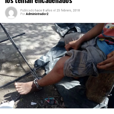
Publicado
hace 8 años
el
25 febrero, 2018
Por
Administrador2