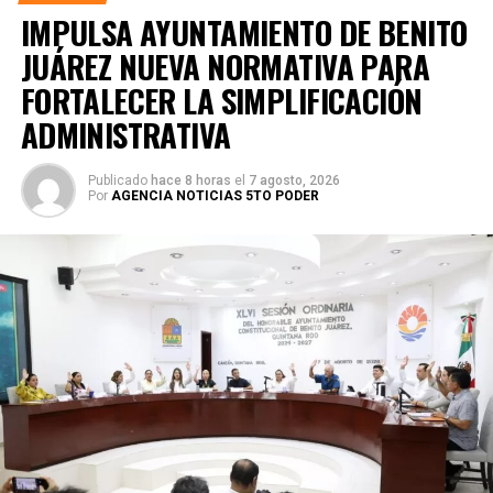
IMPULSA AYUNTAMIENTO DE BENITO
JUÁREZ NUEVA NORMATIVA PARA
FORTALECER LA SIMPLIFICACIÓN
ADMINISTRATIVA
Publicado
hace 8 horas
el
7 agosto, 2026
Por
AGENCIA NOTICIAS 5TO PODER
Posteriormente, en la Supermanzana 238, se atendió la
solicitud de vecinos mediante el desazolve de un pozo
pluvial localizado en el cruce de la Calle 53 con Calle 112.
Con apoyo de una máquina perforadora y una unidad
Vactor, se liberó el captador para prevenir
encharcamientos y mejorar el flujo hidráulico, lo que fue
reconocido por la comunidad como una respuesta
oportuna del gobierno municipal.