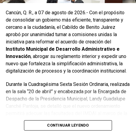
Las labores continuaron en la Supermanzana 236, donde
Cancún, Q. R., a 07 de agosto de 2026.- Con el propósito
se reconstruyó la losa de bóveda y se instaló una nueva
de consolidar un gobierno más eficiente, transparente y
rejilla en un pozo dañado por el tránsito de vehículos
cercano a la ciudadanía, el Cabildo de Benito Juárez
pesados. De manera simultánea, se recuperó un espacio
aprobó por unanimidad turnar a comisiones unidas la
público utilizado como basurero clandestino, del cual se
iniciativa para reformar el acuerdo de creación del
han retirado aproximadamente 150 toneladas de
Instituto Municipal de Desarrollo Administrativo e
escombros, cacharros y desechos vegetales. Se estima
Innovación
, abrogar su reglamento interior y expedir uno
que el saneamiento concluirá en dos días.
nuevo que fortalezca la simplificación administrativa, la
Finalmente, las Unidades Verdes de SIRESOL Cancún
digitalización de procesos y la coordinación institucional.
reforzarán la vigilancia para evitar que el área vuelva a
Durante la Cuadragésima Sexta Sesión Ordinaria, realizada
convertirse en punto de disposición ilegal de basura. El
en la sala “20 de abril” y encabezada por la Encargada de
Ayuntamiento exhortó a la ciudadanía a reportar estas
Despacho de la Presidencia Municipal, Landy Guadalupe
prácticas y sumarse al esfuerzo colectivo para mantener
Canché Pantoja, se detalló que el nuevo ordenamiento
un Cancún limpio y con prosperidad compartida.
permitirá adecuar las facultades del IMDAI al marco de la
Fuente: 5to Poder Agencia de Noticias
Ley Nacional para Eliminar Trámites Burocráticos
,
CONTINUAR LEYENDO
mediante la instauración de la Autoridad Municipal de
Simplificación y Digitalización. Con ello, se busca agilizar