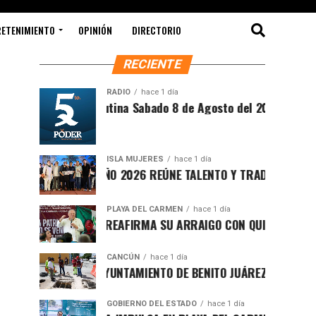
RETENIMIENTO
OPINIÓN
DIRECTORIO
RECIENTE
RADIO
hace 1 día
Síntesis Matutina Sabado 8 de Agosto del 2026
ISLA MUJERES
hace 1 día
CEVICHE ISLEÑO 2026 REÚNE TALENTO Y TRADICIÓN EN ISLA 
PLAYA DEL CARMEN
hace 1 día
RAFA MARÍN REAFIRMA SU ARRAIGO CON QUINTANA ROO Y L
CANCÚN
hace 1 día
FORTALECE AYUNTAMIENTO DE BENITO JUÁREZ ACCIONES IN
GOBIERNO DEL ESTADO
hace 1 día