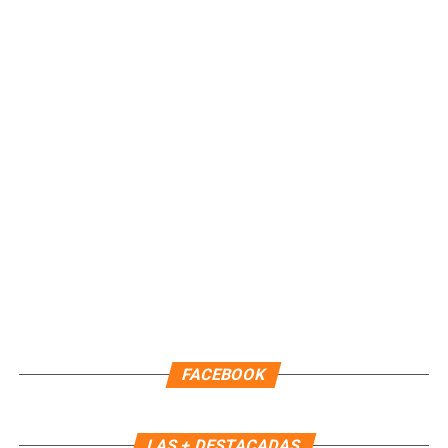
Fuente: 5to Poder Agencia de Noticias
FACEBOOK
Recibe las noticias al instante
LAS + DESTACADAS