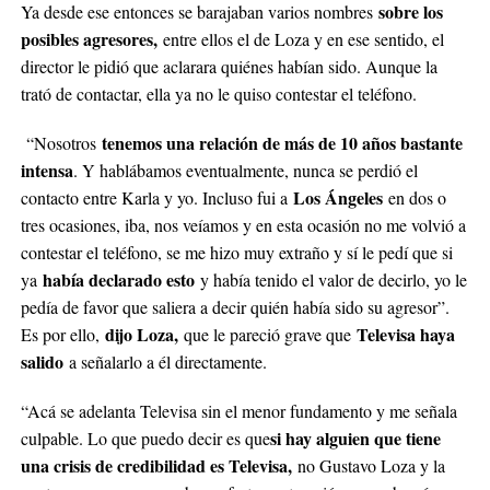
sobre los
Ya desde ese entonces se barajaban varios nombres
posibles agresores,
entre ellos el de Loza y en ese sentido, el
director le pidió que aclarara quiénes habían sido. Aunque la
trató de contactar, ella ya no le quiso contestar el teléfono.
tenemos una relación de más de 10 años bastante
“Nosotros
intensa
. Y hablábamos eventualmente, nunca se perdió el
Los Ángeles
contacto entre Karla y yo. Incluso fui a
en dos o
tres ocasiones, iba, nos veíamos y en esta ocasión no me volvió a
contestar el teléfono, se me hizo muy extraño y sí le pedí que si
había declarado esto
ya
y había tenido el valor de decirlo, yo le
pedía de favor que saliera a decir quién había sido su agresor”.
dijo Loza,
Televisa haya
Es por ello,
que le pareció grave que
salido
a señalarlo a él directamente.
“Acá se adelanta Televisa sin el menor fundamento y me señala
si hay alguien que tiene
culpable. Lo que puedo decir es que
una crisis de credibilidad es Televisa,
no Gustavo Loza y la