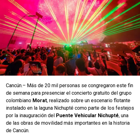
La gira mundial 2026‑2027 contempla más de 70
presentaciones en Asia, América y Europa. Tras su paso
por México, BTS continuará con conciertos programados
en Estados Unidos, Canadá, Brasil, Japón, Corea del Sur,
Cancún.– Más de 20 mil personas se congregaron este fin
Alemania, Francia y Reino Unido, entre otros países. La
de semana para presenciar el concierto gratuito del grupo
agencia del grupo confirmó que se evalúan nuevas fechas
colombiano
Morat
, realizado sobre un escenario flotante
para 2027 debido a la alta demanda registrada en diversas
instalado en la laguna Nichupté como parte de los festejos
ciudades.
por la inauguración del
Puente Vehicular Nichupté
, una
de las obras de movilidad más importantes en la historia
Con este regreso, BTS reafirma su impacto cultural y su
de Cancún.
capacidad para movilizar audiencias globales,