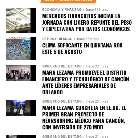
Únete al canal oficial de WhatsApp de
Quinto Poder
y recibe las noticias más
ECONOMÍA Y FINANZAS
hace 18 horas
MERCADOS FINANCIEROS INICIAN LA
importantes de Quintana Roo directamente
JORNADA CON LIGERO REPUNTE DEL PESO
en tu teléfono.
Y EXPECTATIVA POR DATOS ECONÓMICOS
OTHON P. BLANCO
hace 18 horas
Unirme al canal de WhatsApp
CLIMA SOFOCANTE EN QUINTANA ROO
ESTE 5 DE AGOSTO
GOBIERNO DEL ESTADO
hace 22 horas
MARA LEZAMA PROMUEVE EL DISTRITO
FINANCIERO Y TECNOLÓGICO DE CANCÚN
ANTE LÍDERES EMPRESARIALES DE
ORLANDO
GOBIERNO DEL ESTADO
hace 20 horas
MARA LEZAMA CONCRETA EN EE.UU. EL
PRIMER GRAN PROYECTO DE
NEARSHORING MÉDICO PARA CANCÚN,
CON INVERSIÓN DE 270 MDD
GOBIERNO DEL ESTADO
hace 21 horas