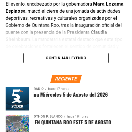
consolidándose como uno de los fenómenos musicales
El evento, encabezado por la gobernadora
Mara Lezama
más influyentes de la última década. Su presencia en
Espinosa
, marcó el cierre de una jornada de actividades
México dejó una huella significativa tanto para los
deportivas, recreativas y culturales organizadas por el
seguidores como para la industria del entretenimiento.
Gobierno de Quintana Roo, tras la inauguración oficial del
puente con la presencia de la Presidenta
Claudia
Fuente: 5to Poder Agencia de Noticias.
Sheinbaum
. La mandataria estatal destacó que este tipo
de celebraciones fortalecen el sentido de comunidad y
permiten que las familias disfruten de espacios seguros y
CONTINUAR LEYENDO
de calidad.
RECIENTE
RADIO
hace 17 horas
Síntesis Matutina Miércoles 5 de Agosto del 2026
OTHON P. BLANCO
hace 18 horas
MA SOFOCANTE EN QUINTANA ROO ESTE 5 DE AGOSTO