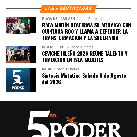
LAS + DESTACADAS
PLAYA DEL CARMEN
hace 21 horas
RAFA MARÍN REAFIRMA SU ARRAIGO CON
QUINTANA ROO Y LLAMA A DEFENDER LA
TRANSFORMACIÓN Y LA SOBERANÍA
ISLA MUJERES
hace 21 horas
CEVICHE ISLEÑO 2026 REÚNE TALENTO Y
Recibe las noticias al instante
TRADICIÓN EN ISLA MUJERES
Únete al canal oficial de WhatsApp de
RADIO
hace 19 horas
Quinto Poder
y recibe las noticias más
Síntesis Matutina Sabado 8 de Agosto
del 2026
importantes de Quintana Roo directamente
en tu teléfono.
Unirme al canal de WhatsApp