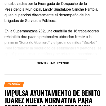
encabezadas por la Encargada de Despacho de la
Presidencia Municipal, Landy Guadalupe Canché Pantoja,
quien supervisó directamente el desempeño de las
brigadas de Servicios Públicos.
En la Supermanzana 232, una cuadrilla de 16 trabajadores
rehabilitó dos pasos peatonales ubicados frente a la
primaria “Gonzalo Guerrero” y el jardín de niños “Sac-bé”.
Para fortalecer la seguridad de estudiantes y peatones, se
aplicó pintura amarillo tráfico y se retiraron escombros y
residuos vegetales acumulados en la zona. Estas
CONTINUAR LEYENDO
acciones buscan garantizar entornos escolares más
seguros y funcionales.
CANCÚN
IMPULSA AYUNTAMIENTO DE BENITO
JUÁREZ NUEVA NORMATIVA PARA