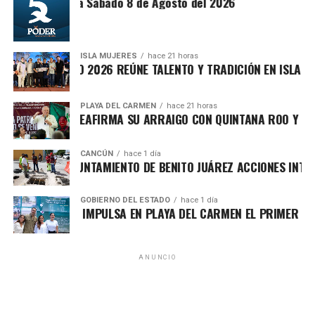
ntesis Matutina Sabado 8 de Agosto del 2026
ISLA MUJERES
hace 21 horas
EVICHE ISLEÑO 2026 REÚNE TALENTO Y TRADICIÓN EN ISLA MUJ
PLAYA DEL CARMEN
hace 21 horas
AFA MARÍN REAFIRMA SU ARRAIGO CON QUINTANA ROO Y LLAM
CANCÚN
hace 1 día
Recibe las noticias al instante
ORTALECE AYUNTAMIENTO DE BENITO JUÁREZ ACCIONES INTEGR
Únete al canal oficial de WhatsApp de
Asimismo, el cuerpo cabildar avaló por mayoría turnar a
GOBIERNO DEL ESTADO
hace 1 día
Quinto Poder
y recibe las noticias más
ARA LEZAMA IMPULSA EN PLAYA DEL CARMEN EL PRIMER CENT
comisiones la expedición del
Reglamento para la
importantes de Quintana Roo directamente
Atención Integral de Inmuebles en Estado de
en tu teléfono.
Abandono
, Riesgo o Deterioro, instrumento jurídico que
ANUNCIO
establecerá procedimientos claros para identificar,
Unirme al canal de WhatsApp
registrar, clasificar e intervenir espacios que representen
riesgos urbanos, contribuyendo a una ciudad más segura,