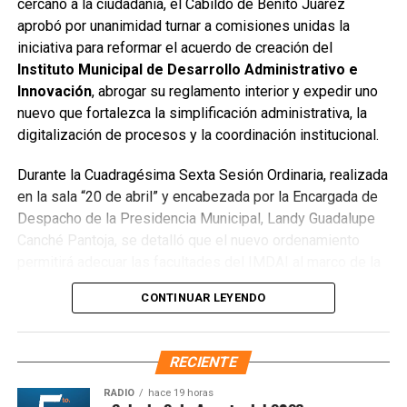
cercano a la ciudadanía, el Cabildo de Benito Juárez
pesados. De manera simultánea, se recuperó un espacio
aprobó por unanimidad turnar a comisiones unidas la
público utilizado como basurero clandestino, del cual se
iniciativa para reformar el acuerdo de creación del
han retirado aproximadamente 150 toneladas de
Instituto Municipal de Desarrollo Administrativo e
escombros, cacharros y desechos vegetales. Se estima
Innovación
, abrogar su reglamento interior y expedir uno
que el saneamiento concluirá en dos días.
nuevo que fortalezca la simplificación administrativa, la
Finalmente, las Unidades Verdes de SIRESOL Cancún
digitalización de procesos y la coordinación institucional.
reforzarán la vigilancia para evitar que el área vuelva a
Durante la Cuadragésima Sexta Sesión Ordinaria, realizada
convertirse en punto de disposición ilegal de basura. El
en la sala “20 de abril” y encabezada por la Encargada de
Ayuntamiento exhortó a la ciudadanía a reportar estas
Despacho de la Presidencia Municipal, Landy Guadalupe
prácticas y sumarse al esfuerzo colectivo para mantener
Canché Pantoja, se detalló que el nuevo ordenamiento
un Cancún limpio y con prosperidad compartida.
permitirá adecuar las facultades del IMDAI al marco de la
Fuente: 5to Poder Agencia de Noticias
Ley Nacional para Eliminar Trámites Burocráticos
,
CONTINUAR LEYENDO
mediante la instauración de la Autoridad Municipal de
Simplificación y Digitalización. Con ello, se busca agilizar
trámites, reducir cargas administrativas y mejorar la
RECIENTE
atención ciudadana.
RADIO
hace 19 horas