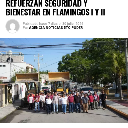
REFUERZAN SEGURIDAD Y
BIENESTAR EN FLAMINGOS I Y II
Publicado
hace 7 días
el
30 julio, 2026
Por
AGENCIA NOTICIAS 5TO PODER
Durante la jornada, las familias acudieron a los módulos de
atención para registrar sus planteamientos y
posteriormente dialogar con el presidente municipal y
titulares de las dependencias del Ayuntamiento, quienes
brindaron atención personalizada y seguimiento a cada
caso. El alcalde recordó que este programa ha generado
resultados concretos, como la intervención realizada en