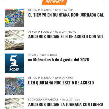
RECIENTE
respondió directamente a las peticiones ciudadanas
expuestas durante las audiencias públicas.
OTHON P. BLANCO
hace 1 minuto
ONÓSTICO DEL TIEMPO EN QUINTANA ROO: JORNADA CALUROSA 
OTHON P. BLANCO
hace 27 minutos
RCADOS FINANCIEROS INICIAN EL 6 DE AGOSTO CON VOLATILID
RADIO
hace 19 horas
Síntesis Matutina Miércoles 5 de Agosto del 2026
Recibe las noticias al instante
Únete al canal oficial de WhatsApp de
OTHON P. BLANCO
hace 20 horas
IMA SOFOCANTE EN QUINTANA ROO ESTE 5 DE AGOSTO
Quinto Poder
y recibe las noticias más
En Flamingos I se llevó a cabo el desazolve de un pozo
importantes de Quintana Roo directamente
de absorción para mejorar el flujo del agua pluvial y reducir
en tu teléfono.
riesgos de encharcamientos durante la temporada de
ECONOMÍA Y FINANZAS
hace 20 horas
RCADOS FINANCIEROS INICIAN LA JORNADA CON LIGERO REPUN
lluvias. Además, personal municipal realizó trabajos de