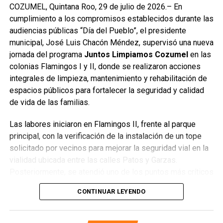
las colonias Flamingos I y II, donde se retiraron más de 15
COZUMEL, Quintana Roo, 29 de julio de 2026.– En
camiones de residuos y cacharros de predios utilizados
cumplimiento a los compromisos establecidos durante las
como basureros clandestinos, además del desazolve de
audiencias públicas “Día del Pueblo”, el presidente
pozos, apertura de accesos e instalación de luminarias,
municipal, José Luis Chacón Méndez, supervisó una nueva
acciones que mejoraron la seguridad y el entorno urbano.
jornada del programa
Juntos Limpiamos Cozumel
en las
colonias Flamingos I y II, donde se realizaron acciones
Finalmente, Chacón reconoció el compromiso del personal
integrales de limpieza, mantenimiento y rehabilitación de
municipal y del Sistema DIF Cozumel, quienes participan
espacios públicos para fortalecer la seguridad y calidad
activamente en cada jornada, fortaleciendo la atención
de vida de las familias.
directa y la respuesta oportuna a las familias de la isla.
Las labores iniciaron en Flamingos II, frente al parque
Fuente: 5to Poder Agencia de Noticias
principal, con la verificación de la instalación de un tope
solicitado por vecinos para mejorar la seguridad vial en la
vialidad ubicada entre las calles Patos y Garzas.
Posteriormente, se atendió uno de los puntos más críticos
de la zona: la limpieza profunda de un predio utilizado
CONTINUAR LEYENDO
como tiradero clandestino, del cual se retiraron alrededor
de diez camionetas de desechos, incluyendo
electrodomésticos, colchones y cacharros. Esta acción