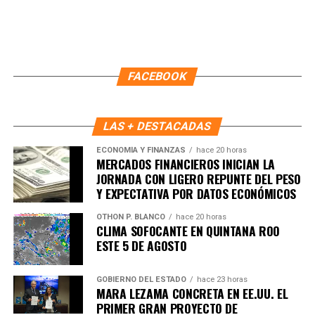
FACEBOOK
LAS + DESTACADAS
Recibe las noticias al instante
ECONOMÍA Y FINANZAS
hace 20 horas
MERCADOS FINANCIEROS INICIAN LA
Únete al canal oficial de WhatsApp de
JORNADA CON LIGERO REPUNTE DEL PESO
Quinto Poder
y recibe las noticias más
Y EXPECTATIVA POR DATOS ECONÓMICOS
importantes de Quintana Roo directamente
OTHON P. BLANCO
hace 20 horas
en tu teléfono.
CLIMA SOFOCANTE EN QUINTANA ROO
ESTE 5 DE AGOSTO
Unirme al canal de WhatsApp
GOBIERNO DEL ESTADO
hace 23 horas
MARA LEZAMA CONCRETA EN EE.UU. EL
PRIMER GRAN PROYECTO DE