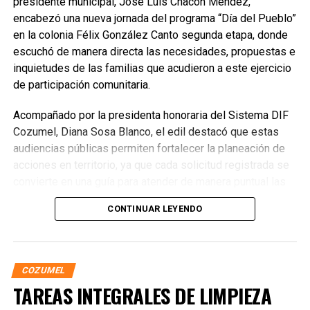
presidente municipal, José Luis Chacón Méndez,
encabezó una nueva jornada del programa “Día del Pueblo”
en la colonia Félix González Canto segunda etapa, donde
escuchó de manera directa las necesidades, propuestas e
inquietudes de las familias que acudieron a este ejercicio
de participación comunitaria.
Acompañado por la presidenta honoraria del Sistema DIF
Cozumel, Diana Sosa Blanco, el edil destacó que estas
audiencias públicas permiten fortalecer la planeación de
acciones en territorio, ya que cada solicitud registrada se
convierte en una guía para atender de manera puntual las
prioridades de las y los cozumeleños. “No hay mejor
CONTINUAR LEYENDO
manera de gobernar que escuchando al pueblo”, afirmó
Chacón, al reiterar que la administración municipal
continuará recorriendo las colonias para mantener una
comunicación abierta y transparente con la población.
COZUMEL
TAREAS INTEGRALES DE LIMPIEZA