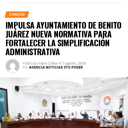
CANCÚN
IMPULSA AYUNTAMIENTO DE BENITO
JUÁREZ NUEVA NORMATIVA PARA
FORTALECER LA SIMPLIFICACIÓN
ADMINISTRATIVA
Publicado
hace 2 días
el
7 agosto, 2026
Por
AGENCIA NOTICIAS 5TO PODER
Posteriormente, en la Supermanzana 238, se atendió la
solicitud de vecinos mediante el desazolve de un pozo
pluvial localizado en el cruce de la Calle 53 con Calle 112.
Con apoyo de una máquina perforadora y una unidad
Vactor, se liberó el captador para prevenir
encharcamientos y mejorar el flujo hidráulico, lo que fue