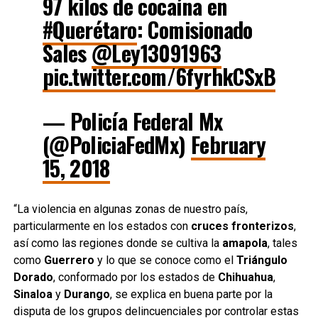
97 kilos de cocaína en
#Querétaro
: Comisionado
Sales
@Ley13091963
pic.twitter.com/6fyrhkCSxB
— Policía Federal Mx
(@PoliciaFedMx)
February
15, 2018
“La violencia en algunas zonas de nuestro país,
particularmente en los estados con
cruces fronterizos
,
así como las regiones donde se cultiva la
amapola
, tales
como
Guerrero
y lo que se conoce como el
Triángulo
Dorado
, conformado por los estados de
Chihuahua
,
Sinaloa
y
Durango
, se explica en buena parte por la
disputa de los grupos delincuenciales por controlar estas