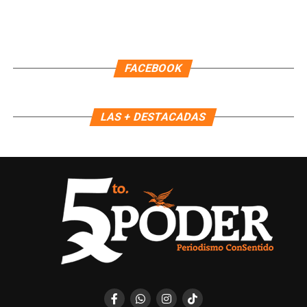
FACEBOOK
LAS + DESTACADAS
Recibe las noticias al instante
Únete al canal oficial de WhatsApp de
Quinto Poder
y recibe las noticias más
importantes de Quintana Roo directamente
en tu teléfono.