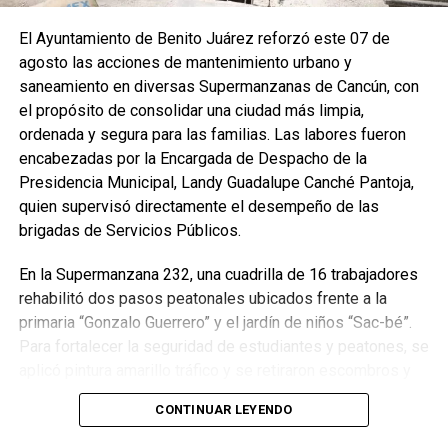
El Ayuntamiento de Benito Juárez reforzó este 07 de
agosto las acciones de mantenimiento urbano y
saneamiento en diversas Supermanzanas de Cancún, con
el propósito de consolidar una ciudad más limpia,
ordenada y segura para las familias. Las labores fueron
encabezadas por la Encargada de Despacho de la
Presidencia Municipal, Landy Guadalupe Canché Pantoja,
quien supervisó directamente el desempeño de las
brigadas de Servicios Públicos.
En la Supermanzana 232, una cuadrilla de 16 trabajadores
rehabilitó dos pasos peatonales ubicados frente a la
primaria “Gonzalo Guerrero” y el jardín de niños “Sac-bé”.
Para fortalecer la seguridad de estudiantes y peatones, se
aplicó pintura amarillo tráfico y se retiraron escombros y
residuos vegetales acumulados en la zona. Estas
CONTINUAR LEYENDO
acciones buscan garantizar entornos escolares más
seguros y funcionales.