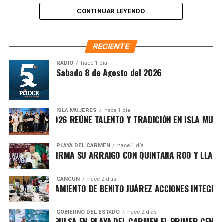
Fuente: 5to Poder Agencia de Noticias
Ley Nacional para Eliminar Trámites Burocráticos
,
CONTINUAR LEYENDO
mediante la instauración de la Autoridad Municipal de
Simplificación y Digitalización. Con ello, se busca agilizar
trámites, reducir cargas administrativas y mejorar la
RECIENTE
atención ciudadana.
RADIO
hace 1 día
ntesis Matutina Sabado 8 de Agosto del 2026
ISLA MUJERES
hace 1 día
CHE ISLEÑO 2026 REÚNE TALENTO Y TRADICIÓN EN ISLA MUJERES
PLAYA DEL CARMEN
hace 1 día
 MARÍN REAFIRMA SU ARRAIGO CON QUINTANA ROO Y LLAMA A
CANCÚN
hace 2 días
Recibe las noticias al instante
ALECE AYUNTAMIENTO DE BENITO JUÁREZ ACCIONES INTEGRALE
Únete al canal oficial de WhatsApp de
Asimismo, el cuerpo cabildar avaló por mayoría turnar a
GOBIERNO DEL ESTADO
hace 2 días
Quinto Poder
y recibe las noticias más
 LEZAMA IMPULSA EN PLAYA DEL CARMEN EL PRIMER CENTRO 