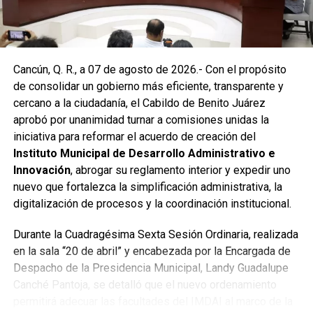
reconocido por la comunidad como una respuesta
oportuna del gobierno municipal.
Las labores continuaron en la Supermanzana 236, donde
Cancún, Q. R., a 07 de agosto de 2026.- Con el propósito
se reconstruyó la losa de bóveda y se instaló una nueva
de consolidar un gobierno más eficiente, transparente y
rejilla en un pozo dañado por el tránsito de vehículos
cercano a la ciudadanía, el Cabildo de Benito Juárez
pesados. De manera simultánea, se recuperó un espacio
aprobó por unanimidad turnar a comisiones unidas la
público utilizado como basurero clandestino, del cual se
iniciativa para reformar el acuerdo de creación del
han retirado aproximadamente 150 toneladas de
Instituto Municipal de Desarrollo Administrativo e
escombros, cacharros y desechos vegetales. Se estima
Innovación
, abrogar su reglamento interior y expedir uno
que el saneamiento concluirá en dos días.
nuevo que fortalezca la simplificación administrativa, la
Finalmente, las Unidades Verdes de SIRESOL Cancún
digitalización de procesos y la coordinación institucional.
reforzarán la vigilancia para evitar que el área vuelva a
Durante la Cuadragésima Sexta Sesión Ordinaria, realizada
convertirse en punto de disposición ilegal de basura. El
en la sala “20 de abril” y encabezada por la Encargada de
Ayuntamiento exhortó a la ciudadanía a reportar estas
Despacho de la Presidencia Municipal, Landy Guadalupe
prácticas y sumarse al esfuerzo colectivo para mantener
Canché Pantoja, se detalló que el nuevo ordenamiento
un Cancún limpio y con prosperidad compartida.
permitirá adecuar las facultades del IMDAI al marco de la