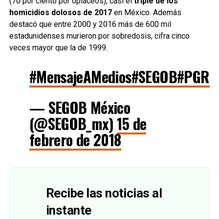
(70 por ciento por opiáceos), casi el
triple de los
homicidios dolosos de 2017
en México. Además
destacó que entre 2000 y 2016 más de 600 mil
estadunidenses murieron por sobredosis, cifra cinco
veces mayor que la de 1999.
#MensajeAMedios
#SEGOB
#PGR
#
— SEGOB México
(@SEGOB_mx)
15 de
febrero de 2018
Recibe las noticias al
instante