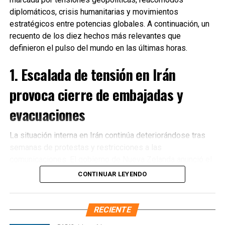
diplomáticos, crisis humanitarias y movimientos
estratégicos entre potencias globales. A continuación, un
recuento de los diez hechos más relevantes que
definieron el pulso del mundo en las últimas horas.
1. Escalada de tensión en Irán
provoca cierre de embajadas y
evacuaciones
La situación interna en Irán continúa deteriorándose tras
semanas de protestas y restricciones a las
Recibe las noticias al instante
comunicaciones. El gobierno de Nueva Zelanda anunció el
cierre de su embajada en Teherán
y la evacuación
CONTINUAR LEYENDO
Únete al canal oficial de WhatsApp de
inmediata de su personal diplomático ante el incremento
Quinto Poder
y recibe las noticias más
de riesgos para la seguridad. Diversos países
importantes de Quintana Roo directamente
occidentales reiteraron llamados a sus ciudadanos para
RECIENTE
en tu teléfono.
abandonar el territorio iraní.