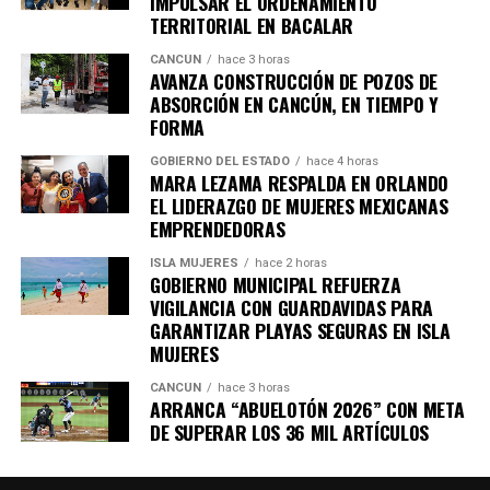
IMPULSAR EL ORDENAMIENTO
arresto de Bobi Wine
TERRITORIAL EN BACALAR
CANCÚN
hace 3 horas
Al menos siete personas murieron en enfrentamientos
AVANZA CONSTRUCCIÓN DE POZOS DE
entre manifestantes y fuerzas de seguridad luego de la
ABSORCIÓN EN CANCÚN, EN TIEMPO Y
detención del líder opositor
Bobi Wine
, trasladado en
FORMA
helicóptero a un destino no revelado. Organizaciones
GOBIERNO DEL ESTADO
hace 4 horas
internacionales expresaron preocupación por el clima
MARA LEZAMA RESPALDA EN ORLANDO
electoral.
EL LIDERAZGO DE MUJERES MEXICANAS
EMPRENDEDORAS
8. Expresidente surcoreano Yoon
ISLA MUJERES
hace 2 horas
GOBIERNO MUNICIPAL REFUERZA
Suk Yeol es condenado a cinco años
VIGILANCIA CON GUARDAVIDAS PARA
GARANTIZAR PLAYAS SEGURAS EN ISLA
Un tribunal de Corea del Sur sentenció al exmandatario a
MUJERES
cinco años de prisión
por obstrucción de justicia
CANCÚN
hace 3 horas
relacionada con la declaración de ley marcial en 2024. La
ARRANCA “ABUELOTÓN 2026” CON META
defensa anunció que apelará el fallo.
DE SUPERAR LOS 36 MIL ARTÍCULOS
9. Canadá y China firman acuerdo