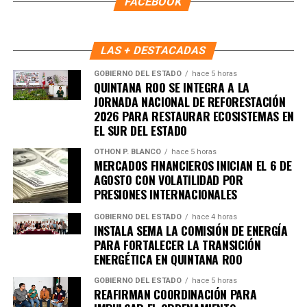
FACEBOOK
para firmar acuerdo histórico
Representantes de Brasil, Argentina, Paraguay y Uruguay
LAS + DESTACADAS
se reunieron con autoridades europeas para cerrar los
GOBIERNO DEL ESTADO
hace 5 horas
últimos puntos del
acuerdo comercial UE–Mercosur
,
QUINTANA ROO SE INTEGRA A LA
cuya firma está prevista para mañana. El pacto es
JORNADA NACIONAL DE REFORESTACIÓN
2026 PARA RESTAURAR ECOSISTEMAS EN
considerado uno de los más amplios de la última década.
EL SUR DEL ESTADO
6. Inundaciones dejan más de cien
OTHON P. BLANCO
hace 5 horas
MERCADOS FINANCIEROS INICIAN EL 6 DE
muertos en el sur de África
AGOSTO CON VOLATILIDAD POR
PRESIONES INTERNACIONALES
Lluvias torrenciales provocaron
inundaciones severas
GOBIERNO DEL ESTADO
hace 4 horas
en Mozambique, Sudáfrica y Zimbabue, dejando más de
INSTALA SEMA LA COMISIÓN DE ENERGÍA
100 fallecidos y miles de viviendas destruidas. Equipos
PARA FORTALECER LA TRANSICIÓN
de rescate continúan trabajando en zonas incomunicadas.
ENERGÉTICA EN QUINTANA ROO
GOBIERNO DEL ESTADO
hace 5 horas
7. Uganda vive jornada violenta tras
REAFIRMAN COORDINACIÓN PARA