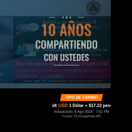
TIPO DE CAMBIO
USD
1 Dólar = $17.22 pesos mexica
Actualizado: 6 Ago 2026 · 7:02 PM
Fuente: ExchangeRate API