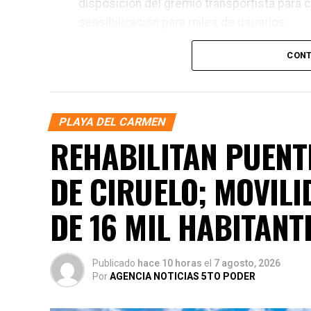
disposición del gremio transportista para 
sensibilización para miles de usuarios.
CONT
PLAYA DEL CARMEN
REHABILITAN PUENTE
DE CIRUELO; MOVIL
DE 16 MIL HABITANT
Publicado
hace 10 horas
el
7 agosto, 2026
Por
AGENCIA NOTICIAS 5TO PODER