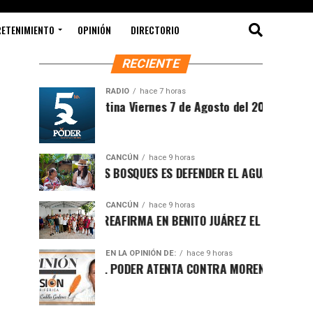
RETENIMIENTO
OPINIÓN
DIRECTORIO
RECIENTE
RADIO
hace 7 horas
Sintesis Matutina Viernes 7 de Agosto del 2026
CANCÚN
hace 9 horas
PROTEGER LOS BOSQUES ES DEFENDER EL AGUA Y EL FUTURO D
CANCÚN
hace 9 horas
RAFA MARÍN REAFIRMA EN BENITO JUÁREZ EL LLAMADO A DEF
EN LA OPINIÓN DE:
hace 9 horas
LUCHA POR EL PODER ATENTA CONTRA MORENA EN Q.ROO