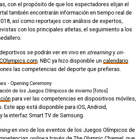
, con el propósito de que los espectadores elijan el
ortal también encontrarán información en tiempo real de
18, así como reportajes con análisis de expertos,
istas con los principales atletas, el seguimiento a los
edallero.
deportivos se podrán ver en vivo en
streaming
y
on-
COlympics.com
. NBC ya hizo disponible un
calendario
ones las competencias del deporte que prefieras.
ión de los Juegos Olímpicos de invierno [fotos]
ación
para ver las competencias en dispositivos móviles,
. Este app está disponible para iOS, Android,
y la interfaz Smart TV de Samsung.
ming
en vivo de los eventos de los Juegos Olímpicos de
competencias
online
a través de
The Olympic Channel
, que