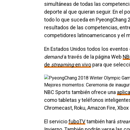
simultáneas de todas las competencias
deporte al que quieran seguir. En el p
todo lo que suceda en PyeongChang 20
resultados de las competencias, entrev
competidores latinoamericanos y el m
En Estados Unidos todos los eventos 
demand
a través de la página Web
NB
de
streaming
en vivo
para que selecci
Mejores momentos: Ceremonia de inaugurac
NBC Sports también ofrece una
aplic
como tabletas y teléfonos inteligentes
Chromecast, Roku, Amazon Fire, Xbox 
El servicio
fuboTV
también hará
strea
Invierno. También podrán verse las 