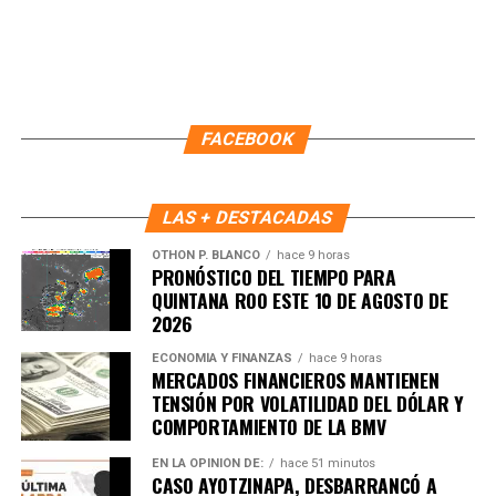
FACEBOOK
LAS + DESTACADAS
OTHON P. BLANCO
hace 9 horas
PRONÓSTICO DEL TIEMPO PARA
QUINTANA ROO ESTE 10 DE AGOSTO DE
2026
ECONOMÍA Y FINANZAS
hace 9 horas
MERCADOS FINANCIEROS MANTIENEN
Recibe las noticias al instante
TENSIÓN POR VOLATILIDAD DEL DÓLAR Y
COMPORTAMIENTO DE LA BMV
Únete al canal oficial de WhatsApp de
EN LA OPINIÓN DE:
hace 51 minutos
Quinto Poder
y recibe las noticias más
CASO AYOTZINAPA, DESBARRANCÓ A