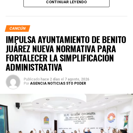
CONTINUAR LEYENDO
acciones buscan garantizar entornos escolares más
seguros y funcionales.
CANCÚN
IMPULSA AYUNTAMIENTO DE BENITO
JUÁREZ NUEVA NORMATIVA PARA
FORTALECER LA SIMPLIFICACIÓN
ADMINISTRATIVA
Publicado
hace 2 días
el
7 agosto, 2026
Por
AGENCIA NOTICIAS 5TO PODER
Posteriormente, en la Supermanzana 238, se atendió la
solicitud de vecinos mediante el desazolve de un pozo
pluvial localizado en el cruce de la Calle 53 con Calle 112.
Con apoyo de una máquina perforadora y una unidad