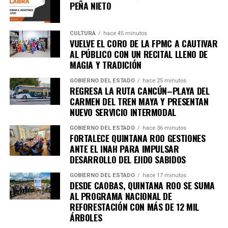
importantes de Quintana Roo directamente
PEÑA NIETO
en tu teléfono.
CULTURA
hace 45 minutos
VUELVE EL CORO DE LA FPMC A CAUTIVAR
Unirme al canal de WhatsApp
AL PÚBLICO CON UN RECITAL LLENO DE
MAGIA Y TRADICIÓN
GOBIERNO DEL ESTADO
hace 25 minutos
REGRESA LA RUTA CANCÚN–PLAYA DEL
CARMEN DEL TREN MAYA Y PRESENTAN
NUEVO SERVICIO INTERMODAL
GOBIERNO DEL ESTADO
hace 36 minutos
FORTALECE QUINTANA ROO GESTIONES
ANTE EL INAH PARA IMPULSAR
DESARROLLO DEL EJIDO SABIDOS
GOBIERNO DEL ESTADO
hace 17 minutos
DESDE CAOBAS, QUINTANA ROO SE SUMA
AL PROGRAMA NACIONAL DE
REFORESTACIÓN CON MÁS DE 12 MIL
ÁRBOLES