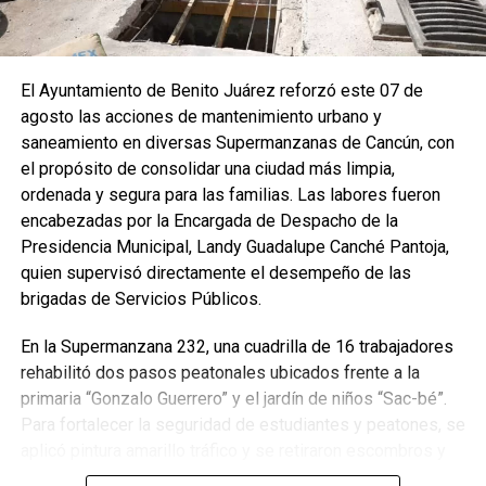
El Ayuntamiento de Benito Juárez reforzó este 07 de
agosto las acciones de mantenimiento urbano y
saneamiento en diversas Supermanzanas de Cancún, con
el propósito de consolidar una ciudad más limpia,
ordenada y segura para las familias. Las labores fueron
encabezadas por la Encargada de Despacho de la
Presidencia Municipal, Landy Guadalupe Canché Pantoja,
quien supervisó directamente el desempeño de las
brigadas de Servicios Públicos.
En la Supermanzana 232, una cuadrilla de 16 trabajadores
rehabilitó dos pasos peatonales ubicados frente a la
primaria “Gonzalo Guerrero” y el jardín de niños “Sac-bé”.
Para fortalecer la seguridad de estudiantes y peatones, se
aplicó pintura amarillo tráfico y se retiraron escombros y
residuos vegetales acumulados en la zona. Estas