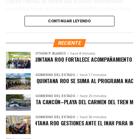
Canché Pantoja, se detalló que el nuevo ordenamiento
un Cancún limpio y con prosperidad compartida.
permitirá adecuar las facultades del IMDAI al marco de la
Fuente: 5to Poder Agencia de Noticias
Ley Nacional para Eliminar Trámites Burocráticos
,
CONTINUAR LEYENDO
mediante la instauración de la Autoridad Municipal de
Simplificación y Digitalización. Con ello, se busca agilizar
trámites, reducir cargas administrativas y mejorar la
RECIENTE
atención ciudadana.
OTHON P. BLANCO
hace 8 minutos
BIERNO DE QUINTANA ROO FORTALECE ACOMPAÑAMIENTO AL EJ
GOBIERNO DEL ESTADO
hace 17 minutos
SDE CAOBAS, QUINTANA ROO SE SUMA AL PROGRAMA NACIONAL
GOBIERNO DEL ESTADO
hace 25 minutos
GRESA LA RUTA CANCÚN–PLAYA DEL CARMEN DEL TREN MAYA Y
GOBIERNO DEL ESTADO
hace 36 minutos
RTALECE QUINTANA ROO GESTIONES ANTE EL INAH PARA IMPULS
Recibe las noticias al instante