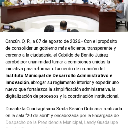
Vactor, se liberó el captador para prevenir
encharcamientos y mejorar el flujo hidráulico, lo que fue
reconocido por la comunidad como una respuesta
oportuna del gobierno municipal.
Las labores continuaron en la Supermanzana 236, donde
Cancún, Q. R., a 07 de agosto de 2026.- Con el propósito
se reconstruyó la losa de bóveda y se instaló una nueva
de consolidar un gobierno más eficiente, transparente y
rejilla en un pozo dañado por el tránsito de vehículos
cercano a la ciudadanía, el Cabildo de Benito Juárez
pesados. De manera simultánea, se recuperó un espacio
aprobó por unanimidad turnar a comisiones unidas la
público utilizado como basurero clandestino, del cual se
iniciativa para reformar el acuerdo de creación del
han retirado aproximadamente 150 toneladas de
Instituto Municipal de Desarrollo Administrativo e
escombros, cacharros y desechos vegetales. Se estima
Innovación
, abrogar su reglamento interior y expedir uno
que el saneamiento concluirá en dos días.
nuevo que fortalezca la simplificación administrativa, la
Finalmente, las Unidades Verdes de SIRESOL Cancún
digitalización de procesos y la coordinación institucional.
reforzarán la vigilancia para evitar que el área vuelva a
Durante la Cuadragésima Sexta Sesión Ordinaria, realizada
convertirse en punto de disposición ilegal de basura. El
en la sala “20 de abril” y encabezada por la Encargada de
Ayuntamiento exhortó a la ciudadanía a reportar estas
Despacho de la Presidencia Municipal, Landy Guadalupe
prácticas y sumarse al esfuerzo colectivo para mantener