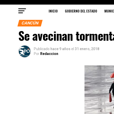
INICIO
GOBIERNO DEL ESTADO
MUNIC
CANCÚN
Se avecinan tormenta
Publicado
hace 9 años
el
31 enero, 2018
Por
Redaccion