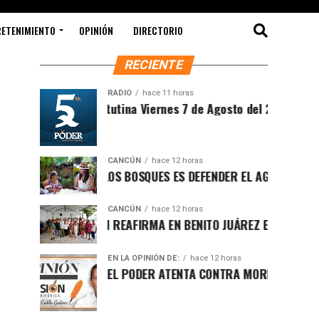
RETENIMIENTO
OPINIÓN
DIRECTORIO
RECIENTE
RADIO
hace 11 horas
Sintesis Matutina Viernes 7 de Agosto del 2026
CANCÚN
hace 12 horas
PROTEGER LOS BOSQUES ES DEFENDER EL AGUA Y EL FUTURO
CANCÚN
hace 12 horas
RAFA MARÍN REAFIRMA EN BENITO JUÁREZ EL LLAMADO A D
EN LA OPINIÓN DE:
hace 12 horas
LUCHA POR EL PODER ATENTA CONTRA MORENA EN Q.ROO