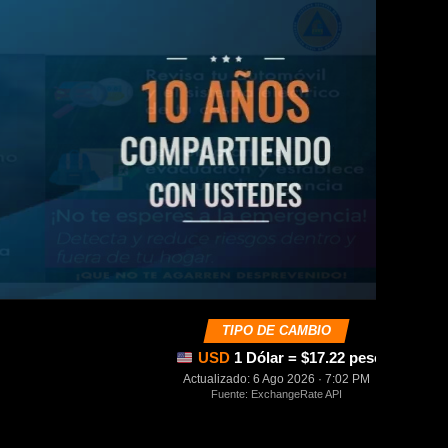
TIPO DE CAMBIO
USD
1 Dólar = $17.22 pesos mexica
Actualizado: 6 Ago 2026 · 7:02 PM
Fuente: ExchangeRate API