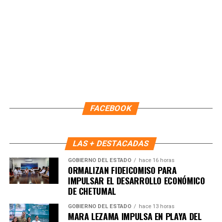
FACEBOOK
Durante la sesión también se tomó protesta a Nagib
LAS + DESTACADAS
Eduardo Flores Jiménez, Oficial Mayor, como nuevo
integrante del COPLADEMUN y coordinador del Subcomité
GOBIERNO DEL ESTADO
hace 16 horas
ORMALIZAN FIDEICOMISO PARA
Sectorial de Fortalecimiento Institucional.
IMPULSAR EL DESARROLLO ECONÓMICO
DE CHETUMAL
Con estas acciones, el Gobierno de Playa del Carmen
reafirma su compromiso con una planeación estratégica,
GOBIERNO DEL ESTADO
hace 13 horas
MARA LEZAMA IMPULSA EN PLAYA DEL
transparente y participativa para consolidar un desarrollo