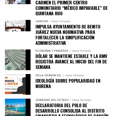
CARMEN EL PRIMER CENTRO
urbano ordenado y una infraestructura de calidad.
COMUNITARIO “MÉXICO IMPARABLE” DE
QUINTANA ROO
Fuente: 5to Poder Agencia de Noticias
CANCÚN
hace 15 horas
IMPULSA AYUNTAMIENTO DE BENITO
JUÁREZ NUEVA NORMATIVA PARA
FORTALECER LA SIMPLIFICACIÓN
ADMINISTRATIVA
ECONOMÍA Y FINANZAS
hace 16 horas
DÓLAR SE MANTIENE ESTABLE Y LA BMV
REGISTRA AVANCE AL INICIO DEL FIN DE
SEMANA
EN LA OPINIÓN DE:
hace 18 horas
IDEOLOGÍA SOBRE POPULARIDAD EN
MORENA
GOBIERNO DEL ESTADO
hace 16 horas
DECLARATORIA DEL POLO DE
DESARROLLO CONSOLIDA AL DISTRITO
Recibe las noticias al instante
FINANCIERO Y TECNOLÓGICO DE CANCÚN