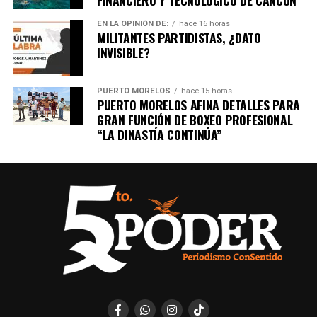
Únete al canal oficial de WhatsApp de
EN LA OPINIÓN DE:
hace 16 horas
MILITANTES PARTIDISTAS, ¿DATO
Quinto Poder
y recibe las noticias más
INVISIBLE?
importantes de Quintana Roo directamente
en tu teléfono.
PUERTO MORELOS
hace 15 horas
PUERTO MORELOS AFINA DETALLES PARA
Unirme al canal de WhatsApp
GRAN FUNCIÓN DE BOXEO PROFESIONAL
“LA DINASTÍA CONTINÚA”