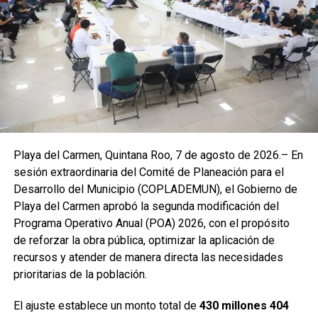
trabajo. Señaló que busca poner al servicio del estado la
experiencia acumulada en los sectores público y privado,
especialmente frente a desafíos persistentes como la
inseguridad, el sargazo y las carencias en materia de
salud.
Durante su mensaje, enfatizó la importancia de defender la
soberanía nacional y respaldó la postura de la presidenta
Claudia Sheinbaum de mantener una relación de
cooperación con Estados Unidos sin subordinación. Afirmó
Playa del Carmen, Quintana Roo, 7 de agosto de 2026.– En
que México es un país libre y democrático, y llamó a no
sesión extraordinaria del Comité de Planeación para el
dejarse influenciar por campañas de desinformación.
Desarrollo del Municipio (COPLADEMUN), el Gobierno de
Finalmente, destacó que las asambleas informativas
Playa del Carmen aprobó la segunda modificación del
continuarán realizándose en distintos puntos de Quintana
Programa Operativo Anual (POA) 2026, con el propósito
Roo para fortalecer la organización ciudadana y la
de reforzar la obra pública, optimizar la aplicación de
participación informada.
recursos y atender de manera directa las necesidades
prioritarias de la población.
Fuente: 5to Poder Agencia de Noticias
El ajuste establece un monto total de
430 millones 404