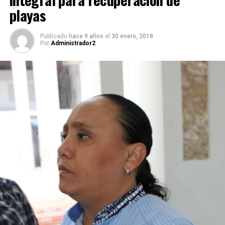
playas
Publicado
hace 9 años
el
30 enero, 2018
Por
Administrador2