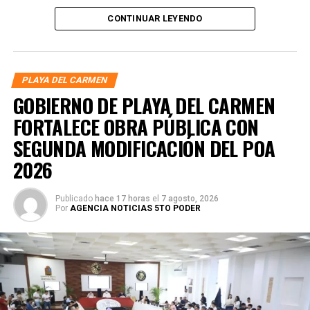
estado, donde fue el primer presidente del Comité
CONTINUAR LEYENDO
Ejecutivo Estatal y posteriormente delegado especial.
PLAYA DEL CARMEN
GOBIERNO DE PLAYA DEL CARMEN
FORTALECE OBRA PÚBLICA CON
SEGUNDA MODIFICACIÓN DEL POA
2026
Publicado
hace 17 horas
el
7 agosto, 2026
Por
AGENCIA NOTICIAS 5TO PODER
En el marco del proceso interno de Morena para definir la
defensa de la transformación en Quintana Roo, Marín
explicó que su decisión de participar responde al llamado
de militantes, fundadores y ciudadanos que conocen su