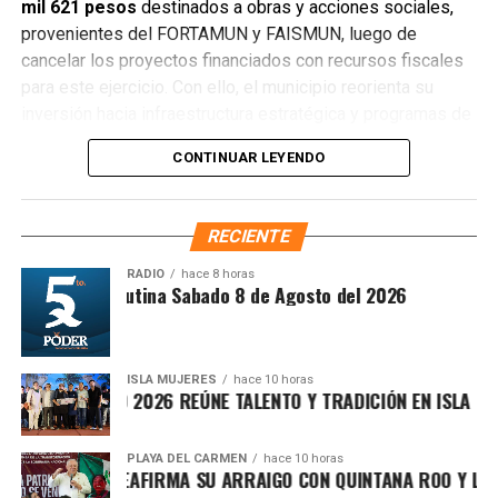
mil 621 pesos
destinados a obras y acciones sociales,
provenientes del FORTAMUN y FAISMUN, luego de
cancelar los proyectos financiados con recursos fiscales
para este ejercicio. Con ello, el municipio reorienta su
inversión hacia infraestructura estratégica y programas de
impacto social.
CONTINUAR LEYENDO
RECIENTE
RADIO
hace 8 horas
Síntesis Matutina Sabado 8 de Agosto del 2026
Recibe las noticias al instante
ISLA MUJERES
hace 10 horas
ICHE ISLEÑO 2026 REÚNE TALENTO Y TRADICIÓN EN ISLA MUJER
Únete al canal oficial de WhatsApp de
Quinto Poder
y recibe las noticias más
PLAYA DEL CARMEN
hace 10 horas
A MARÍN REAFIRMA SU ARRAIGO CON QUINTANA ROO Y LLAMA 
importantes de Quintana Roo directamente
El secretario de Planeación y Evaluación, Rolando Méndez