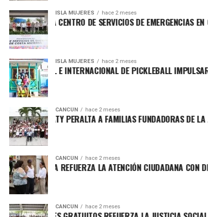
ISLA MUJERES
hace 2 meses
ENEA INAUGURA CENTRO DE SERVICIOS DE EMERGENCIAS EN CO
ISLA MUJERES
hace 2 meses
RNEO NACIONAL E INTERNACIONAL DE PICKLEBALL IMPULSARÁ E
CANCÚN
hace 2 meses
STINGUE ANA PATY PERALTA A FAMILIAS FUNDADORAS DE LA AN
CANCÚN
hace 2 meses
A PATY PERALTA REFUERZA LA ATENCIÓN CIUDADANA CON DESC
CANCÚN
hace 2 meses
TREGA DE LENTES GRATUITOS REFUERZA LA JUSTICIA SOCIAL E