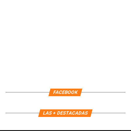
Paty Peralta, por 44 días naturales, efectiva a partir de las
22:00 horas del 09 de agosto. Durante este periodo,
continuará como Encargada de Despacho la primera
regidora, Landy Guadalupe Canché Pantoja, garantizando la
continuidad administrativa del Ayuntamiento.
Fuente: 5to Poder Agencia de Noticias
FACEBOOK
LAS + DESTACADAS