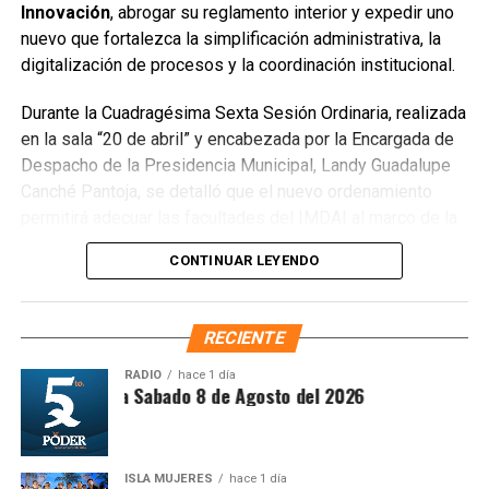
Innovación
, abrogar su reglamento interior y expedir uno
que el saneamiento concluirá en dos días.
nuevo que fortalezca la simplificación administrativa, la
Finalmente, las Unidades Verdes de SIRESOL Cancún
digitalización de procesos y la coordinación institucional.
reforzarán la vigilancia para evitar que el área vuelva a
Durante la Cuadragésima Sexta Sesión Ordinaria, realizada
convertirse en punto de disposición ilegal de basura. El
en la sala “20 de abril” y encabezada por la Encargada de
Ayuntamiento exhortó a la ciudadanía a reportar estas
Despacho de la Presidencia Municipal, Landy Guadalupe
prácticas y sumarse al esfuerzo colectivo para mantener
Canché Pantoja, se detalló que el nuevo ordenamiento
un Cancún limpio y con prosperidad compartida.
permitirá adecuar las facultades del IMDAI al marco de la
Fuente: 5to Poder Agencia de Noticias
Ley Nacional para Eliminar Trámites Burocráticos
,
CONTINUAR LEYENDO
mediante la instauración de la Autoridad Municipal de
Simplificación y Digitalización. Con ello, se busca agilizar
trámites, reducir cargas administrativas y mejorar la
RECIENTE
atención ciudadana.
RADIO
hace 1 día
ntesis Matutina Sabado 8 de Agosto del 2026
ISLA MUJERES
hace 1 día