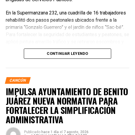
En la Supermanzana 232, una cuadrilla de 16 trabajadores
rehabilitó dos pasos peatonales ubicados frente a la
primaria “Gonzalo Guerrero” y el jardín de niños “Sac-bé”.
Para fortalecer la seguridad de estudiantes y peatones, se
aplicó pintura amarillo tráfico y se retiraron escombros y
residuos vegetales acumulados en la zona. Estas
CONTINUAR LEYENDO
acciones buscan garantizar entornos escolares más
seguros y funcionales.
CANCÚN
IMPULSA AYUNTAMIENTO DE BENITO
JUÁREZ NUEVA NORMATIVA PARA
FORTALECER LA SIMPLIFICACIÓN
ADMINISTRATIVA
Publicado
hace 1 día
el
7 agosto, 2026