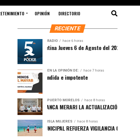
RETENIMIENTO
OPINIÓN
DIRECTORIO
RECIENTE
RADIO
hace 6 horas
Síntesis Matutina Jueves 6 de Agosto del 2026
EN LA OPINIÓN DE:
hace 7 horas
Sociedad ofendida e impotente
PUERTO MORELOS
hace 8 horas
PRESENTA BLANCA MERARI LA ACTUALIZACIÓN DEL ATLAS DE P
ISLA MUJERES
hace 8 horas
GOBIERNO MUNICIPAL REFUERZA VIGILANCIA CON GUARDAVIDAS