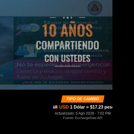
TIPO DE CAMBIO
USD
1 Dólar = $17.23 pesos mexica
Actualizado: 5 Ago 2026 · 7:02 PM
Fuente: ExchangeRate API