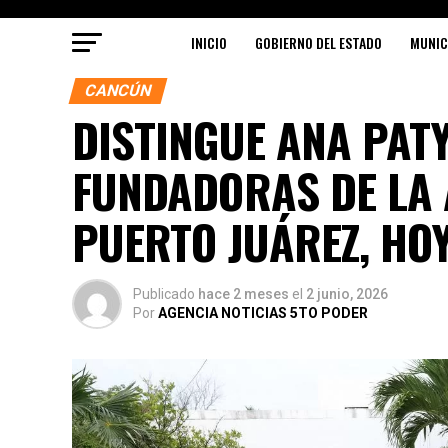
INICIO
GOBIERNO DEL ESTADO
MUNIC
CANCÚN
DISTINGUE ANA PATY
FUNDADORAS DE LA 
PUERTO JUÁREZ, HO
Publicado
hace 2 meses
el
2 junio, 2026
Por
AGENCIA NOTICIAS 5TO PODER