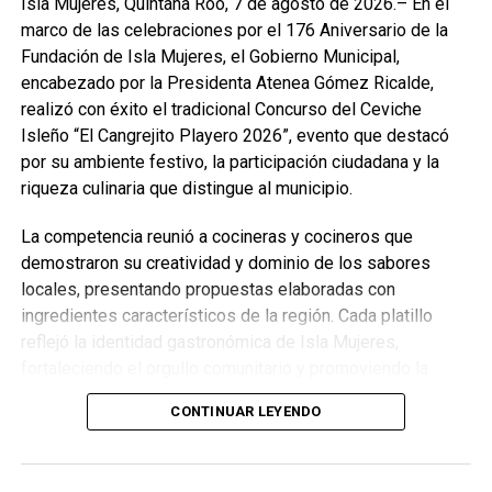
Isla Mujeres, Quintana Roo, 7 de agosto de 2026.– En el
marco de las celebraciones por el 176 Aniversario de la
Fundación de Isla Mujeres, el Gobierno Municipal,
encabezado por la Presidenta Atenea Gómez Ricalde,
realizó con éxito el tradicional Concurso del Ceviche
Isleño “El Cangrejito Playero 2026”, evento que destacó
por su ambiente festivo, la participación ciudadana y la
riqueza culinaria que distingue al municipio.
La competencia reunió a cocineras y cocineros que
demostraron su creatividad y dominio de los sabores
locales, presentando propuestas elaboradas con
ingredientes característicos de la región. Cada platillo
reflejó la identidad gastronómica de Isla Mujeres,
fortaleciendo el orgullo comunitario y promoviendo la
preservación de las tradiciones culinarias que han dado
CONTINUAR LEYENDO
prestigio al destino.