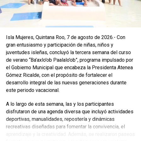
El Gobierno Municipal destacó que este tipo de
actividades fortalecen la convivencia familiar, impulsan el
talento local y consolidan espacios donde la cultura, los
sabores y la participación ciudadana se integran en las
festividades del municipio. Con acciones como esta, Isla
Isla Mujeres, Quintana Roo, 7 de agosto de 2026.- Con
Mujeres reafirma su compromiso de preservar sus
gran entusiasmo y participación de niñas, niños y
tradiciones y promover el valor de su gastronomía como
juventudes isleñas, concluyó la tercera semana del curso
parte esencial de su identidad.
de verano “Ba’axlo’ob Paalalo’ob”, programa impulsado por
el Gobierno Municipal que encabeza la Presidenta Atenea
Fuente: 5to Poder Agencia de Noticias
Gómez Ricalde, con el propósito de fortalecer el
desarrollo integral de las nuevas generaciones durante
este periodo vacacional.
A lo largo de esta semana, las y los participantes
disfrutaron de una agenda diversa que incluyó actividades
deportivas, manualidades, repostería y dinámicas
recreativas diseñadas para fomentar la convivencia, el
aprendizaje y la creatividad. Además, se realizaron paseos