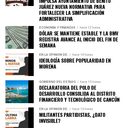
IMPULSA AYUNTAMIENTO DE BENITO
JUÁREZ NUEVA NORMATIVA PARA
Unirme al canal de WhatsApp
FORTALECER LA SIMPLIFICACIÓN
ADMINISTRATIVA
ECONOMÍA Y FINANZAS
hace 12 horas
DÓLAR SE MANTIENE ESTABLE Y LA BMV
REGISTRA AVANCE AL INICIO DEL FIN DE
SEMANA
EN LA OPINIÓN DE:
hace 14 horas
IDEOLOGÍA SOBRE POPULARIDAD EN
MORENA
GOBIERNO DEL ESTADO
hace 13 horas
DECLARATORIA DEL POLO DE
DESARROLLO CONSOLIDA AL DISTRITO
FINANCIERO Y TECNOLÓGICO DE CANCÚN
EN LA OPINIÓN DE:
hace 13 horas
MILITANTES PARTIDISTAS, ¿DATO
INVISIBLE?