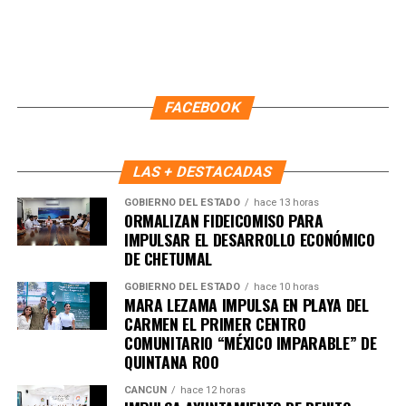
FACEBOOK
LAS + DESTACADAS
GOBIERNO DEL ESTADO
hace 13 horas
ORMALIZAN FIDEICOMISO PARA
IMPULSAR EL DESARROLLO ECONÓMICO
DE CHETUMAL
Recibe las noticias al instante
GOBIERNO DEL ESTADO
hace 10 horas
MARA LEZAMA IMPULSA EN PLAYA DEL
Únete al canal oficial de WhatsApp de
CARMEN EL PRIMER CENTRO
Quinto Poder
y recibe las noticias más
COMUNITARIO “MÉXICO IMPARABLE” DE
importantes de Quintana Roo directamente
QUINTANA ROO
en tu teléfono.
CANCÚN
hace 12 horas