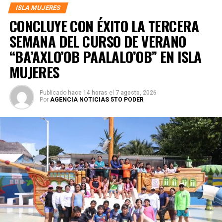
ISLA MUJERES
CONCLUYE CON ÉXITO LA TERCERA
SEMANA DEL CURSO DE VERANO
“BA’AXLO’OB PAALALO’OB” EN ISLA
MUJERES
Publicado
hace 14 horas
el
7 agosto, 2026
Por
AGENCIA NOTICIAS 5TO PODER
El jurado reconoció el talento de las y los participantes,
otorgando el primer lugar a Pablo Enrique Castillo, quien
recibió un premio de 10 mil pesos. El segundo lugar fue
para Diego Martín Rosado, con 7 mil 500 pesos; mientras
que el tercer sitio lo obtuvo Pedro Canche, acreedor de 5
mil pesos. En cuarto lugar quedó Daniel Ruiz, con un
premio de 3 mil 500 pesos, y en quinto lugar Jacob Levi
Quintero, quien recibió 2 mil pesos.