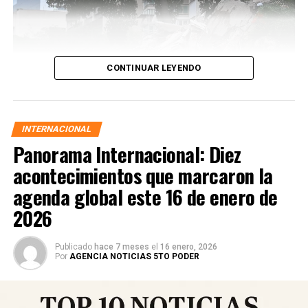
CONTINUAR LEYENDO
INTERNACIONAL
Panorama Internacional: Diez
acontecimientos que marcaron la
agenda global este 16 de enero de
2026
Las autoridades activaron protocolos de emergencia,
Publicado
hace 7 meses
el
16 enero, 2026
desplegaron equipos de búsqueda y rescate y ordenaron
Por
AGENCIA NOTICIAS 5TO PODER
cortes preventivos de gas y electricidad en zonas
afectadas. El balance preliminar oficial registra
decenas
de heridos y víctimas mortales
, mientras que las