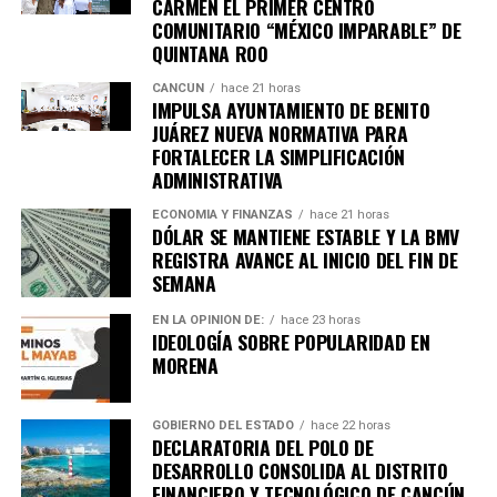
6. Inundaciones dejan más de cien
CARMEN EL PRIMER CENTRO
COMUNITARIO “MÉXICO IMPARABLE” DE
muertos en el sur de África
QUINTANA ROO
CANCÚN
hace 21 horas
Lluvias torrenciales provocaron
inundaciones severas
IMPULSA AYUNTAMIENTO DE BENITO
en Mozambique, Sudáfrica y Zimbabue, dejando más de
JUÁREZ NUEVA NORMATIVA PARA
FORTALECER LA SIMPLIFICACIÓN
100 fallecidos y miles de viviendas destruidas. Equipos
ADMINISTRATIVA
de rescate continúan trabajando en zonas incomunicadas.
ECONOMÍA Y FINANZAS
hace 21 horas
7. Uganda vive jornada violenta tras
DÓLAR SE MANTIENE ESTABLE Y LA BMV
REGISTRA AVANCE AL INICIO DEL FIN DE
arresto de Bobi Wine
SEMANA
EN LA OPINIÓN DE:
hace 23 horas
Al menos siete personas murieron en enfrentamientos
IDEOLOGÍA SOBRE POPULARIDAD EN
entre manifestantes y fuerzas de seguridad luego de la
MORENA
detención del líder opositor
Bobi Wine
, trasladado en
helicóptero a un destino no revelado. Organizaciones
GOBIERNO DEL ESTADO
hace 22 horas
internacionales expresaron preocupación por el clima
DECLARATORIA DEL POLO DE
electoral.
DESARROLLO CONSOLIDA AL DISTRITO
FINANCIERO Y TECNOLÓGICO DE CANCÚN