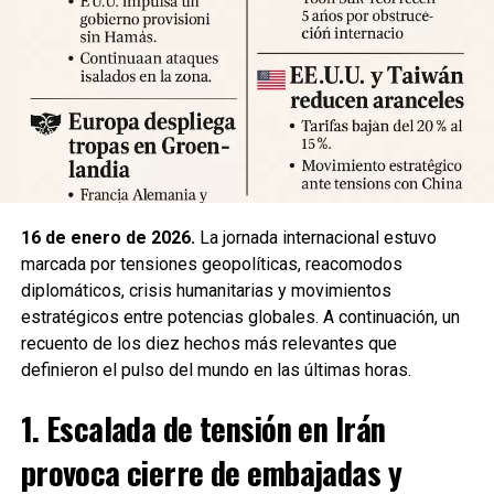
Expertos advierten sobre la posibilidad de réplicas
significativas y llaman a mantener la calma y preparar
suministros básicos. Las autoridades locales han
habilitado centros de atención para damnificados y piden a
la ciudadanía priorizar la seguridad y la cooperación con
los equipos de respuesta.
Fuente: 5to Poder Agencia de Noticias
16 de enero de 2026.
La jornada internacional estuvo
marcada por tensiones geopolíticas, reacomodos
diplomáticos, crisis humanitarias y movimientos
estratégicos entre potencias globales. A continuación, un
recuento de los diez hechos más relevantes que
definieron el pulso del mundo en las últimas horas.
1. Escalada de tensión en Irán
provoca cierre de embajadas y