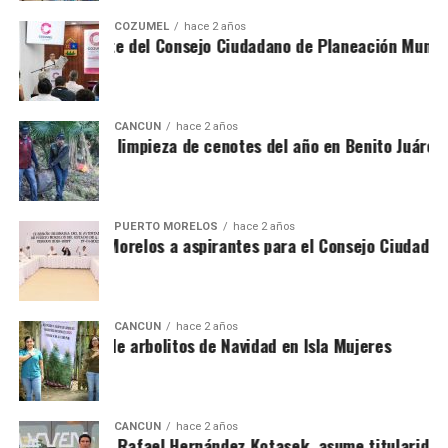
COZUMEL
hace 2 años
uieres ser parte del Consejo Ciudadano de Planeación Munici
CANCÚN
hace 2 años
alizan primera limpieza de cenotes del año en Benito Juárez
PUERTO MORELOS
hace 2 años
nvoca Puerto Morelos a aspirantes para el Consejo Ciudadano
CANCÚN
hace 2 años
ntinúa acopio de arbolitos de Navidad en Isla Mujeres
CANCÚN
hace 2 años
ega de Yucatán Rafael Hernández Kotasek, asume titularidad