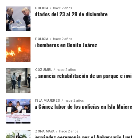
POLICÍA
hace 2 años
lica la FGE resultados del 23 al 29 de diciembre
POLICÍA
hace 2 años
Incendio pone a bomberos en Benito Juárez
COZUMEL
hace 2 años
sé Luis Chacón, anuncia rehabilitación de un parque e invita
ISLA MUJERES
hace 2 años
econoce Atenea Gómez labor de los policías en Isla Mujeres
ZONA MAYA
hace 2 años
ncabeza Mary Hernández ceremonia por el Aniversario Luctuoso