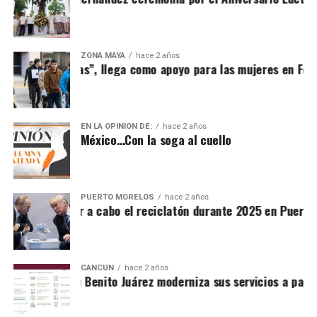
ZONA MAYA
hace 2 años
ujeres Heroicas”, llega como apoyo para las mujeres en Felip
EN LA OPINIÓN DE:
hace 2 años
México…Con la soga al cuello
PUERTO MORELOS
hace 2 años
stos para llevar a cabo el reciclatón durante 2025 en Puerto 
CANCÚN
hace 2 años
untamiento de Benito Juárez moderniza sus servicios a partir