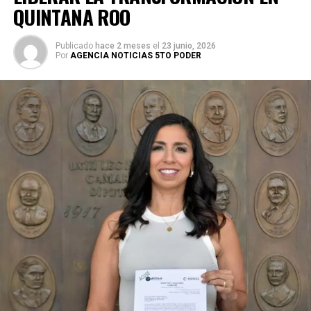
QUINTANA ROO
Publicado
hace 2 meses
el
23 junio, 2026
Por
AGENCIA NOTICIAS 5TO PODER
Durante su encargo en la Cámara Alta, Gino Segura centró
su agenda legislativa en iniciativas orientadas a
robustecer el desarrollo económico, la sustentabilidad
turística y la equidad social. Sin embargo, enfatizó que la
coyuntura actual exige priorizar la organización comunitaria
para asegurar la continuidad del proyecto político en la
región sureste del país.
Con esta determinación, el senador abre una etapa
decisiva en su trayectoria pública, apostando por una
estrategia de cercanía ciudadana. Su retorno a Quintana
Roo busca garantizar la cohesión de las estructuras de