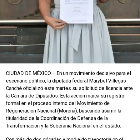
izquierda de cara a los próximos retos políticos. El relevo
institucional se procesará conforme a los tiempos legales
establecidos, manteniendo la continuidad de la
representación parlamentaria del estado.
Fuente: 5to Poder Agencia de Noticias
CIUDAD DE MÉXICO.— En un movimiento decisivo para el
escenario político, la diputada federal Marybel Villegas
Canché oficializó este martes su solicitud de licencia ante
la Cámara de Diputados. Esta acción marca su registro
formal en el proceso interno del Movimiento de
Regeneración Nacional (Morena), buscando asumir la
titularidad de la Coordinación de Defensa de la
Transformación y la Soberanía Nacional en el estado.
Con más de dos décadas y media de trayectoria en el