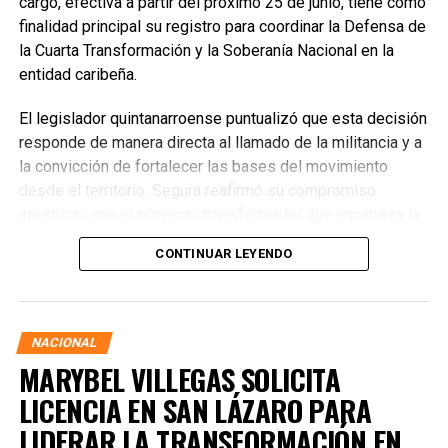
cargo, efectiva a partir del próximo 25 de junio, tiene como
finalidad principal su registro para coordinar la Defensa de
la Cuarta Transformación y la Soberanía Nacional en la
entidad caribeña.
El legislador quintanarroense puntualizó que esta decisión
responde de manera directa al llamado de la militancia y a
la convicción de fortalecer las bases del movimiento
desde el territorio. Segura reafirmó su compromiso
irrestricto con el proyecto transformador que encabeza la
presidenta de la República, Claudia Sheinbaum Pardo,
CONTINUAR LEYENDO
asegurando que la consolidación del bienestar social
demanda un despliegue operativo de tiempo completo
junto a las familias de su estado natal.
NACIONAL
MARYBEL VILLEGAS SOLICITA
LICENCIA EN SAN LÁZARO PARA
LIDERAR LA TRANSFORMACIÓN EN