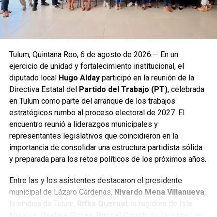
Tulum, Quintana Roo, 6 de agosto de 2026.— En un
ejercicio de unidad y fortalecimiento institucional, el
diputado local
Hugo Alday
participó en la reunión de la
Directiva Estatal del
Partido del Trabajo (PT)
, celebrada
en Tulum como parte del arranque de los trabajos
estratégicos rumbo al proceso electoral de 2027. El
encuentro reunió a liderazgos municipales y
representantes legislativos que coincidieron en la
importancia de consolidar una estructura partidista sólida
y preparada para los retos políticos de los próximos años.
Entre las y los asistentes destacaron el presidente
municipal de Lázaro Cárdenas,
Nivardo Mena Villanueva
;
la síndica de Tulum,
Rifka Queruel
; la regidora de Isla
Mujeres,
Opalina Flores
;
Russel Couoh
, de Cozumel; así