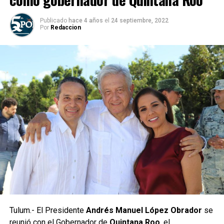
Publicado
hace 4 años
el
24 septiembre, 2022
Por
Redaccion
Tulum.- El Presidente
Andrés Manuel López Obrador
se
reunió con el Gobernador de
Quintana Roo
, el