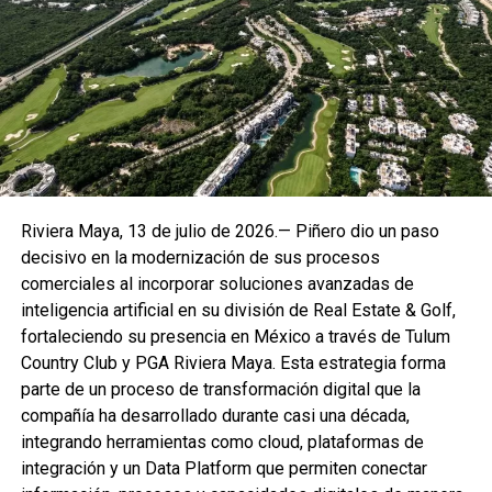
En este marco, Alday propuso incorporar una
formación
jurídica e institucional
como eje fundamental de la
capacitación, con el objetivo de que los futuros
replicadores de talleres cuenten con bases claras sobre
teoría del Estado, Estado de Derecho, división de poderes
y procedimientos administrativos comunes, como la
regularización de la tierra. Señaló que este enfoque
permitirá brindar información responsable a la ciudadanía y
Riviera Maya, 13 de julio de 2026.— Piñero dio un paso
evitar falsas expectativas.
decisivo en la modernización de sus procesos
comerciales al incorporar soluciones avanzadas de
El legislador también reconoció el liderazgo de la síndica
inteligencia artificial en su división de Real Estate & Golf,
Rifka Queruel
, destacando su labor en la defensa de los
fortaleciendo su presencia en México a través de Tulum
derechos de las y los trabajadores del municipio de Tulum
Country Club y PGA Riviera Maya. Esta estrategia forma
y su compromiso con la legalidad y el servicio público.
parte de un proceso de transformación digital que la
compañía ha desarrollado durante casi una década,
La reunión marca el inicio formal del proceso interno de
integrando herramientas como cloud, plataformas de
organización del PT en Quintana Roo, enfocado en la
integración y un Data Platform que permiten conectar
preparación de estructuras, capacitación de cuadros y