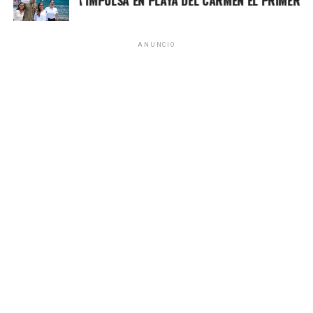
MARA LEZAMA IMPULSA EN PLAYA DEL CARMEN EL PRIMER CEN
Estos resultados consolidan el compromiso de la SSC de
fortalecer la seguridad, la cooperación interinstitucional y
ANUNCIO
la construcción de la paz en Quintana Roo.
Recibe las noticias al instante
Fuente: 5to Poder Agencia de Noticias
Únete al canal oficial de WhatsApp de
Quinto Poder
y recibe las noticias más
importantes de Quintana Roo directamente
en tu teléfono.
Unirme al canal de WhatsApp