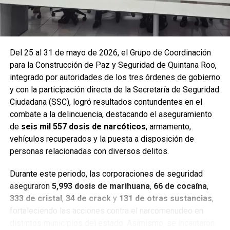
Del 25 al 31 de mayo de 2026, el Grupo de Coordinación
para la Construcción de Paz y Seguridad de Quintana Roo,
integrado por autoridades de los tres órdenes de gobierno
y con la participación directa de la Secretaría de Seguridad
Ciudadana (SSC), logró resultados contundentes en el
combate a la delincuencia, destacando el aseguramiento
de
seis mil 557 dosis de narcóticos
, armamento,
Entre las acciones destacadas se encuentran detenciones
vehículos recuperados y la puesta a disposición de
relevantes en
Benito Juárez, Lázaro Cárdenas y Tulum
,
personas relacionadas con diversos delitos.
donde autoridades federales y estatales aseguraron
narcóticos, vehículos y cumplimentaron órdenes de
Durante este periodo, las corporaciones de seguridad
aprehensión contra personas presuntamente vinculadas
aseguraron
5,993 dosis de marihuana
,
66 de cocaína
,
con delitos de alto impacto.
333 de cristal
,
34 de crack
y
131 de otras sustancias
,
fortaleciendo las acciones contra el narcomenudeo en
Con estos resultados, la Mesa de Paz Quintana Roo y la
distintos municipios del estado. Asimismo, se incautaron