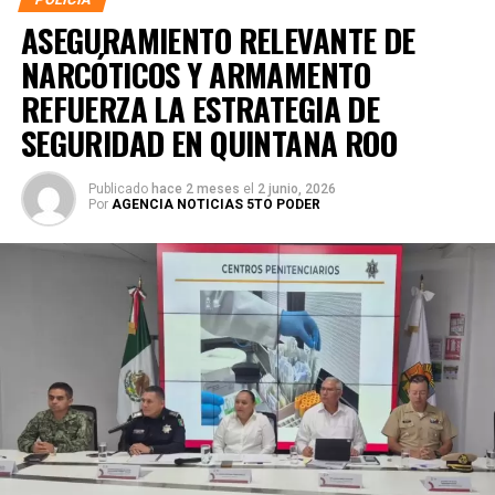
ASEGURAMIENTO RELEVANTE DE
NARCÓTICOS Y ARMAMENTO
REFUERZA LA ESTRATEGIA DE
SEGURIDAD EN QUINTANA ROO
Publicado
hace 2 meses
el
2 junio, 2026
Por
AGENCIA NOTICIAS 5TO PODER
La coordinación tecnológica del C5 y el despliegue
operativo en campo permitieron la recuperación de
105
vehículos
relacionados con reportes de robo o probables
hechos delictivos. Además, se realizaron
24 mil 622
revisiones preventivas
a personas y unidades
vehiculares, reforzando la vigilancia en zonas estratégicas
y puntos de alta movilidad.