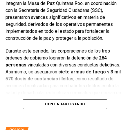
integran la Mesa de Paz Quintana Roo, en coordinación
con la Secretaría de Seguridad Ciudadana (SSC),
presentaron avances significativos en materia de
seguridad, derivados de los operativos permanentes
implementados en todo el estado para fortalecer la
construcción de la paz y proteger a la población.
Durante este periodo, las corporaciones de los tres
órdenes de gobierno lograron la detención de
264
personas
vinculadas con diversas conductas delictivas.
Asimismo, se aseguraron
siete armas de fuego
y
3 mil
570 dosis de sustancias ilícitas
, como resultado de
acciones focalizadas para combatir los delitos contra la
salud y desarticular estructuras criminales que operan en
distintos municipios.
CONTINUAR LEYENDO
POLICÍA