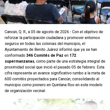
Hacienda de la Ciénega. Estas acciones forman parte de
un programa mayor que incluye trabajos en las
supermanzanas 93, 94, 95, 96, 99, 100, 101, 102, 105, 251,
255 y 517.
Como parte de las labores permanentes de prevención,
Cancún, Q. R., a 05 de agosto de 2026.- Con el objetivo de
también se realizaron desazolves en pozos de absorción
reforzar la participación ciudadana y promover entornos
de las supermanzanas 213 y 235, donde personal de
seguros en todas las colonias del municipio, el
Servicios Públicos retiró basura vegetal, tierra y otros
Ayuntamiento de Benito Juárez informó que ya se han
desechos que obstruyen el flujo pluvial. En la
conformado
346 Comités de Paz
en
172
Supermanzana 235 se complementó la jornada con una
supermanzanas
, como parte de una estrategia integral de
brigada de descacharrización para evitar la formación de
proximidad social que inició el pasado 05 de febrero. Esta
basureros clandestinos y promover la correcta
cifra representa un avance significativo rumbo a la meta de
disposición de muebles, electrodomésticos y llantas.
600 comités proyectados para Cancún, consolidando al
municipio como pionero en Quintana Roo en este modelo
Fuente: 5to Poder Agencia de Noticias
de organización vecinal.