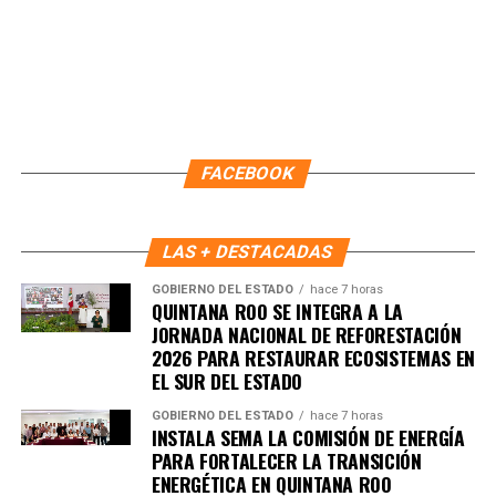
Este esquema de trabajo ha fortalecido la comunicación
entre autoridades y ciudadanía, permitiendo respuestas
FACEBOOK
más rápidas y una coordinación efectiva que impulsa la
construcción de paz en cada supermanzana. Con ello,
Benito Juárez avanza hacia un modelo de convivencia
LAS + DESTACADAS
basado en la participación activa, el respeto y la
GOBIERNO DEL ESTADO
hace 7 horas
responsabilidad compartida.
QUINTANA ROO SE INTEGRA A LA
JORNADA NACIONAL DE REFORESTACIÓN
Fuente: 5to Poder Agencia de Noticias
2026 PARA RESTAURAR ECOSISTEMAS EN
EL SUR DEL ESTADO
GOBIERNO DEL ESTADO
hace 7 horas
INSTALA SEMA LA COMISIÓN DE ENERGÍA
PARA FORTALECER LA TRANSICIÓN
ENERGÉTICA EN QUINTANA ROO