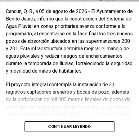
Cancún, Q. R., a 05 de agosto de 2026.- El Ayuntamiento de
Benito Juárez informó que la construcción del Sistema de
Agua Pluvial en zonas prioritarias avanza conforme a lo
programado, al encontrarse en la fase final los tres nuevos
pozos de absorción ubicados en las supermanzanas 200
y 201. Esta infraestructura permitirá mejorar el manejo de
aguas pluviales y reducir riesgos de encharcamientos
durante la temporada de lluvias, fortaleciendo la seguridad
y movilidad de miles de habitantes.
El proyecto integral contempla la instalación de 31
registros captadores areneros y bocas de pozo, además
de la perforación de mil 085 metros lineales de pozos de
absorción de 14 pulgadas de diámetro, con el objetivo de
robustecer la infraestructura hidráulica en diversas zonas
de la ciudad. La Encargada de Despacho de la Presidencia
CONTINUAR LEYENDO
Municipal, Landy Guadalupe Canché Pantoja, supervisó
personalmente los avances junto con autoridades de