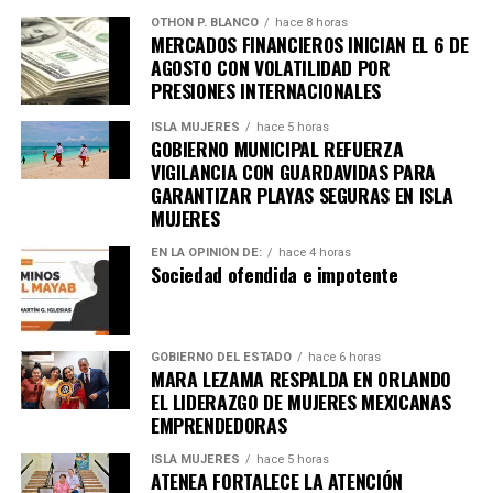
OTHON P. BLANCO
hace 8 horas
MERCADOS FINANCIEROS INICIAN EL 6 DE
AGOSTO CON VOLATILIDAD POR
PRESIONES INTERNACIONALES
ISLA MUJERES
hace 5 horas
GOBIERNO MUNICIPAL REFUERZA
VIGILANCIA CON GUARDAVIDAS PARA
GARANTIZAR PLAYAS SEGURAS EN ISLA
MUJERES
EN LA OPINIÓN DE:
hace 4 horas
Sociedad ofendida e impotente
Recibe las noticias al instante
Únete al canal oficial de WhatsApp de
GOBIERNO DEL ESTADO
hace 6 horas
Quinto Poder
y recibe las noticias más
MARA LEZAMA RESPALDA EN ORLANDO
importantes de Quintana Roo directamente
EL LIDERAZGO DE MUJERES MEXICANAS
en tu teléfono.
EMPRENDEDORAS
ISLA MUJERES
hace 5 horas
ATENEA FORTALECE LA ATENCIÓN
Unirme al canal de WhatsApp